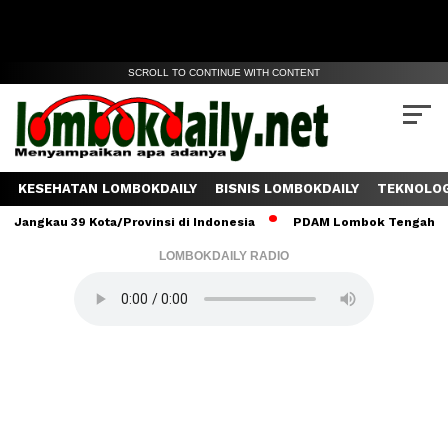
SCROLL TO CONTINUE WITH CONTENT
KESEHATAN LOMBOKDAILY
BISNIS LOMBOKDAILY
TEKNOLOG
u 39 Kota/Provinsi di Indonesia
PDAM Lombok Tengah Salurkan 6
LOMBOKDAILY RADIO