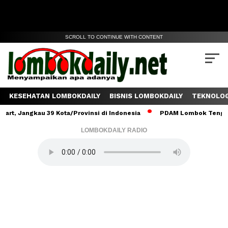
SCROLL TO CONTINUE WITH CONTENT
KESEHATAN LOMBOKDAILY
BISNIS LOMBOKDAILY
TEKNOLOG
gkau 39 Kota/Provinsi di Indonesia
PDAM Lombok Tengah Salurkan
LOMBOKDAILY RADIO