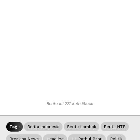
Berita ini 227 kali dibaca
Tag :
Berita Indonesia
Berita Lombok
Berita NTB
Breaking News
Headline
HL.Pathul Bahri
Politik