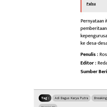
Palsu
Pernyataan i
pemberitaan
kepengurusa
ke desa-desa
Penulis :
Ros
Editor :
Reda
Sumber Beri
Tag :
Adi Bagus Karya Putra
Breakin