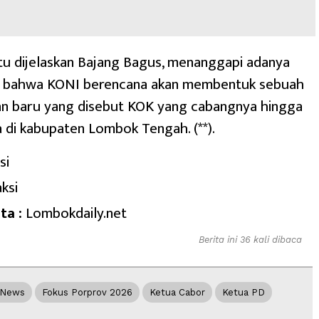
tu dijelaskan Bajang Bagus, menanggapi adanya
 bahwa KONI berencana akan membentuk sebuah
n baru yang disebut KOK yang cabangnya hingga
 di kabupaten Lombok Tengah. (**).
si
ksi
ta :
Lombokdaily.net
Berita ini 36 kali dibaca
gNews
Fokus Porprov 2026
Ketua Cabor
Ketua PD