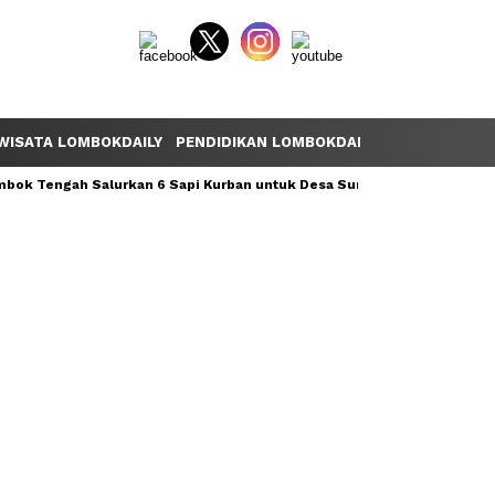
WISATA LOMBOKDAILY
PENDIDIKAN LOMBOKDAILY
POLEMIK LOM
ok Tengah Salurkan 6 Sapi Kurban untuk Desa Sumber Mata Air