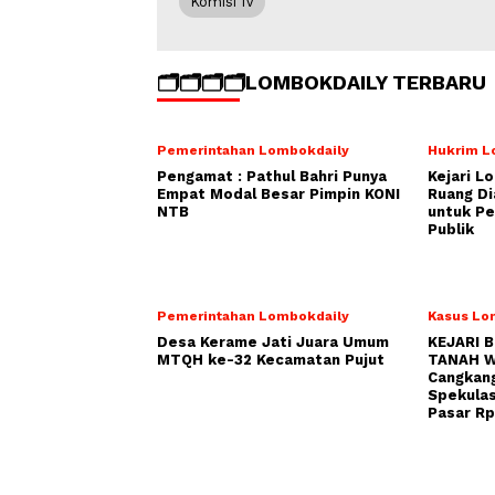
Komisi IV
🗂️🗂️🗂️🗂️LOMBOKDAILY TERBARU
Pemerintahan Lombokdaily
Hukrim L
Pengamat : Pathul Bahri Punya
Kejari L
Empat Modal Besar Pimpin KONI
Ruang Di
NTB
untuk Pe
Publik
Pemerintahan Lombokdaily
Kasus Lo
Desa Kerame Jati Juara Umum
KEJARI 
MTQH ke-32 Kecamatan Pujut
TANAH W
Cangkang
Spekulas
Pasar Rp