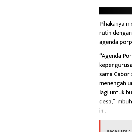
Pihakanya m
rutin dengan
agenda porp
“Agenda Por
kepengurusa
sama Cabor s
menengah un
lagi untuk b
desa,” imbuh
ini.
Baca Juga :