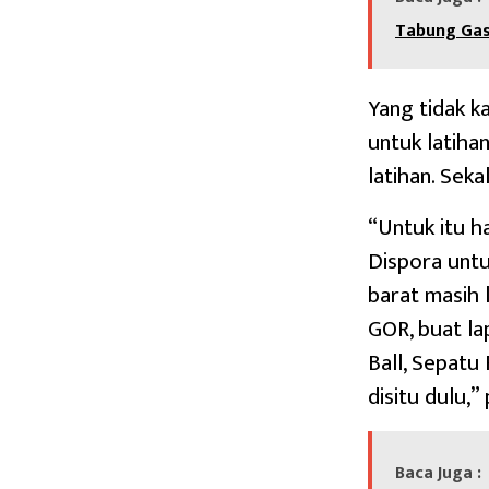
Tabung Gas
Yang tidak k
untuk latiha
latihan. Seka
“Untuk itu h
Dispora untu
barat masih l
GOR, buat la
Ball, Sepatu 
disitu dulu,
Baca Juga :