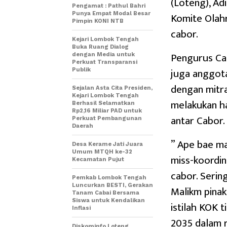
(Loteng), Ad
Pengamat : Pathul Bahri
Komite Olahr
Punya Empat Modal Besar
Pimpin KONI NTB
cabor.
Kejari Lombok Tengah
Buka Ruang Dialog
Pengurus Ca
dengan Media untuk
Perkuat Transparansi
juga anggot
Publik
dengan mitra
Sejalan Asta Cita Presiden,
Kejari Lombok Tengah
melakukan ha
Berhasil Selamatkan
Rp2,16 Miliar PAD untuk
antar Cabor.
Perkuat Pembangunan
Daerah
” Ape bae m
Desa Kerame Jati Juara
Umum MTQH ke-32
miss-koordin
Kecamatan Pujut
cabor. Sering
Pemkab Lombok Tengah
Luncurkan BESTI, Gerakan
Malikm pinak
Tanam Cabai Bersama
Siswa untuk Kendalikan
istilah KOK t
Inflasi
2035 dalam r
Diskominfo Loteng