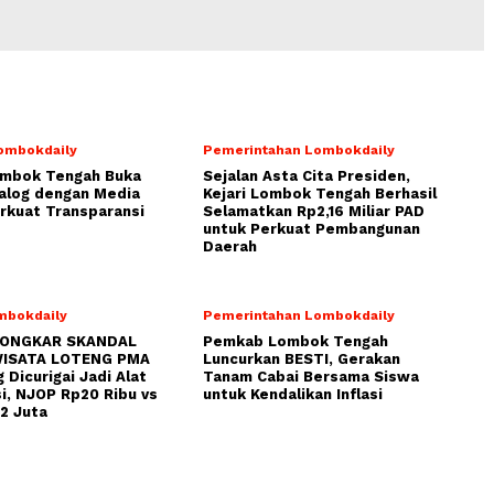
ombokdaily
Pemerintahan Lombokdaily
ombok Tengah Buka
Sejalan Asta Cita Presiden,
alog dengan Media
Kejari Lombok Tengah Berhasil
rkuat Transparansi
Selamatkan Rp2,16 Miliar PAD
untuk Perkuat Pembangunan
Daerah
mbokdaily
Pemerintahan Lombokdaily
BONGKAR SKANDAL
Pemkab Lombok Tengah
ISATA LOTENG PMA
Luncurkan BESTI, Gerakan
 Dicurigai Jadi Alat
Tanam Cabai Bersama Siswa
i, NJOP Rp20 Ribu vs
untuk Kendalikan Inflasi
2 Juta