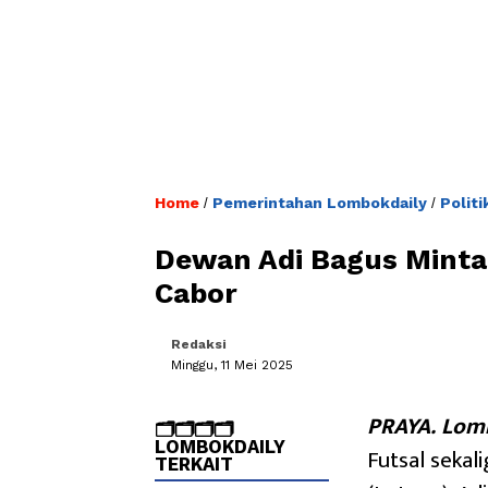
Home
Pemerintahan Lombokdaily
Polit
/
/
Dewan Adi Bagus Minta
Cabor
Redaksi
Minggu, 11 Mei 2025
PRAYA. Lomb
🗂️🗂️🗂️🗂️
LOMBOKDAILY
Futsal seka
TERKAIT