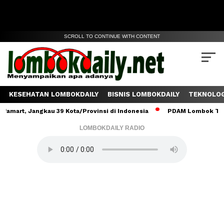
SCROLL TO CONTINUE WITH CONTENT
KESEHATAN LOMBOKDAILY
BISNIS LOMBOKDAILY
TEKNOLOG
 Jangkau 39 Kota/Provinsi di Indonesia
PDAM Lombok Tengah Salu
LOMBOKDAILY RADIO