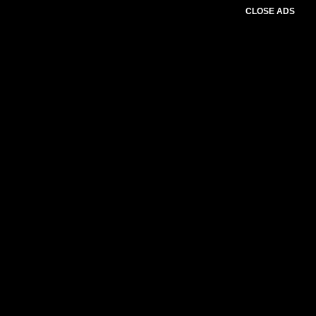
CLOSE ADS
Baca Juga :
Gubernur NTB Duduk Bersama
Wali Kota Mataram dan Bupati Lombok Barat,
Sepakati Langkah Terukur Tangani Sampah