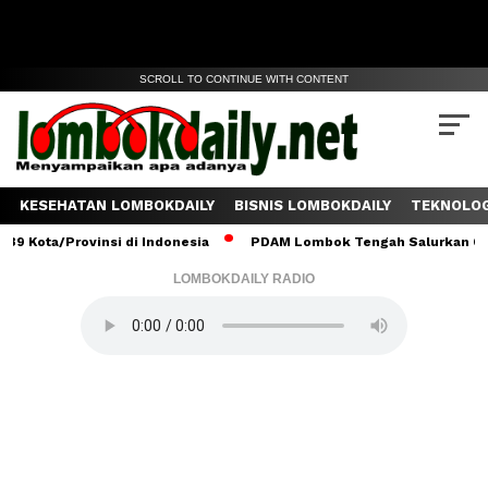
SCROLL TO CONTINUE WITH CONTENT
KESEHATAN LOMBOKDAILY
BISNIS LOMBOKDAILY
TEKNOLOG
Kota/Provinsi di Indonesia
PDAM Lombok Tengah Salurkan 6 Sapi
LOMBOKDAILY RADIO