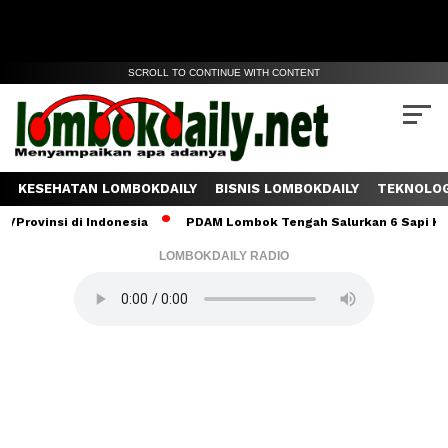
SCROLL TO CONTINUE WITH CONTENT
KESEHATAN LOMBOKDAILY
BISNIS LOMBOKDAILY
TEKNOLOG
si di Indonesia
PDAM Lombok Tengah Salurkan 6 Sapi Kurban unt
LOMBOKDAILY RADIO