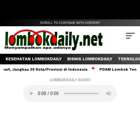
SCROLL TO CONTINUE WITH CONTENT
KESEHATAN LOMBOKDAILY
BISNIS LOMBOKDAILY
TEKNOLOG
ngkau 39 Kota/Provinsi di Indonesia
PDAM Lombok Tengah Salurka
LOMBOKDAILY RADIO