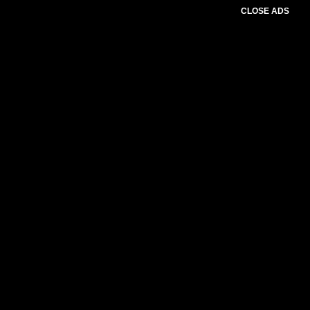
CLOSE ADS
Baca Juga :
Sasaka Tuntut Janji Kapolres,
Soal Proses Hukum Dugaan Pemalsuan Ijazah
SI