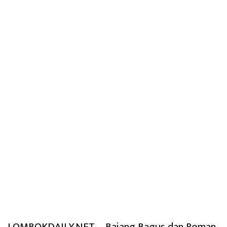
LOMBOKDAILY.NET – Bajang Bagus dan Roman,