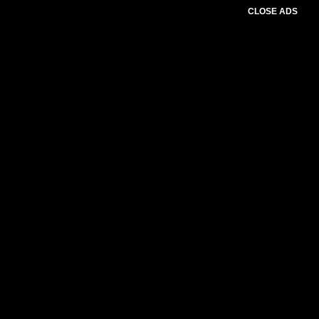
CLOSE ADS
Baca Juga :
Bhabinkamtibmas Sambang
warga dan Berbagi di Bulan Ramadhan