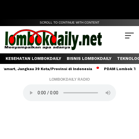
SCROLL TO CONTINUE WITH CONTENT
KESEHATAN LOMBOKDAILY
BISNIS LOMBOKDAILY
TEKNOLOG
 Jangkau 39 Kota/Provinsi di Indonesia
PDAM Lombok Tengah Salu
LOMBOKDAILY RADIO