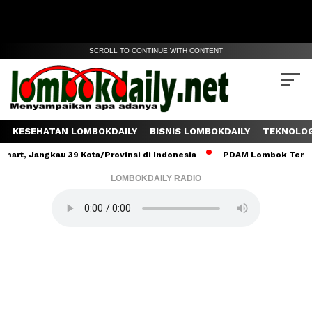
SCROLL TO CONTINUE WITH CONTENT
KESEHATAN LOMBOKDAILY
BISNIS LOMBOKDAILY
TEKNOLOG
ngkau 39 Kota/Provinsi di Indonesia
PDAM Lombok Tengah Salurka
LOMBOKDAILY RADIO