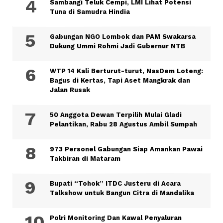
Sambangi Teluk Cempi, LMI Lihat Potensi
Tuna di Samudra Hindia
Gabungan NGO Lombok dan PAM Swakarsa
Dukung Ummi Rohmi Jadi Gubernur NTB
WTP 14 Kali Berturut-turut, NasDem Loteng:
Bagus di Kertas, Tapi Aset Mangkrak dan
Jalan Rusak
50 Anggota Dewan Terpilih Mulai Gladi
Pelantikan, Rabu 28 Agustus Ambil Sumpah
973 Personel Gabungan Siap Amankan Pawai
Takbiran di Mataram
Bupati “Tohok” ITDC Justeru di Acara
Talkshow untuk Bangun Citra di Mandalika
Polri Monitoring Dan Kawal Penyaluran