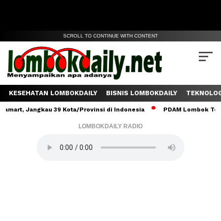
SCROLL TO CONTINUE WITH CONTENT
KESEHATAN LOMBOKDAILY
BISNIS LOMBOKDAILY
TEKNOLOG
 Jangkau 39 Kota/Provinsi di Indonesia
PDAM Lombok Tengah Salu
LOMBOKDAILY RADIO