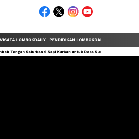
WISATA LOMBOKDAILY
PENDIDIKAN LOMBOKDAILY
POLEMIK LOM
ok Tengah Salurkan 6 Sapi Kurban untuk Desa Sumber Mata Air