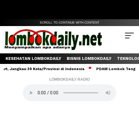
SCROLL TO CONTINUE WITH CONTENT
KESEHATAN LOMBOKDAILY
BISNIS LOMBOKDAILY
TEKNOLOG
kau 39 Kota/Provinsi di Indonesia
PDAM Lombok Tengah Salurkan 
LOMBOKDAILY RADIO