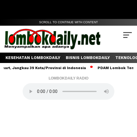
SCROLL TO CONTINUE WITH CONTENT
KESEHATAN LOMBOKDAILY
BISNIS LOMBOKDAILY
TEKNOLOG
Jangkau 39 Kota/Provinsi di Indonesia
PDAM Lombok Tengah Salur
LOMBOKDAILY RADIO