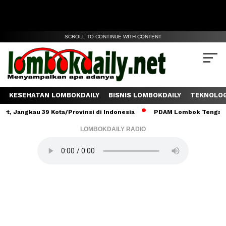
SCROLL TO CONTINUE WITH CONTENT
KESEHATAN LOMBOKDAILY
BISNIS LOMBOKDAILY
TEKNOLOG
gkau 39 Kota/Provinsi di Indonesia
PDAM Lombok Tengah Salurkan
LOMBOKDAILY RADIO