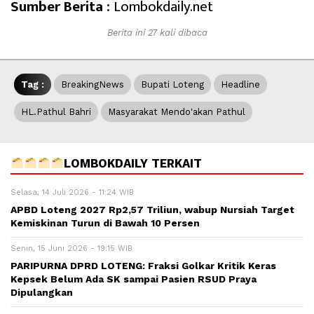
Sumber Berita :
Lombokdaily.net
Berita ini 27 kali dibaca
Tag :
BreakingNews
Bupati Loteng
Headline
HL.Pathul Bahri
Masyarakat Mendo'akan Pathul
LOMBOKDAILY TERKAIT
Selasa, 14 Juli 2026 - 11:24 WIB
APBD Loteng 2027 Rp2,57 Triliun, wabup Nursiah Target
Kemiskinan Turun di Bawah 10 Persen
Senin, 15 Juni 2026 - 19:15 WIB
PARIPURNA DPRD LOTENG: Fraksi Golkar Kritik Keras
Kepsek Belum Ada SK sampai Pasien RSUD Praya
Dipulangkan