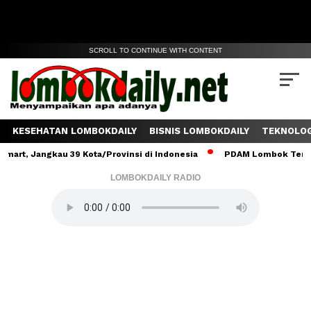
SCROLL TO CONTINUE WITH CONTENT
KESEHATAN LOMBOKDAILY
BISNIS LOMBOKDAILY
TEKNOLOG
angkau 39 Kota/Provinsi di Indonesia
PDAM Lombok Tengah Salurk
LOMBOKDAILY RADIO