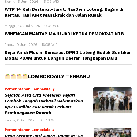
Senin, 15 Juni 2026 - 15:02 WIB
WTP 14 Kali Berturut-turut, NasDem Loteng: Bagus di
Kertas, Tapi Aset Mangkrak dan Jalan Rusak
Minggu, 14 Juni 2026 - 17:41 WIB
WINENGAN MANTAP MAJU JADI KETUA DEMOKRAT NTB
Rabu, 10 Juni 2026 - 16:35 WIB
Kejar Air di Musim Kemarau, DPRD Loteng Godok Suntikan
Modal PDAM untuk Bangun Daerah Tangkapan Baru
LOMBOKDAILY TERBARU
Pemerintahan Lombokdaily
Sejalan Asta Cita Presiden, Kejari
Lombok Tengah Berhasil Selamatkan
Rp2,16 Miliar PAD untuk Perkuat
Pembangunan Daerah
Kamis, 6 Agu 2026 - 09:18 WIB
Pemerintahan Lombokdaily
Desa Kerame Jati Juara Umum MTQH