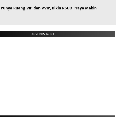
Punya Ruang VIP dan VVIP, Bikin RSUD Praya Makin
ADVERTISEMENT