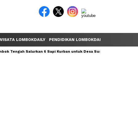
WISATA LOMBOKDAILY
PENDIDIKAN LOMBOKDAILY
POLEMIK LOM
ok Tengah Salurkan 6 Sapi Kurban untuk Desa Sumber Mata Air