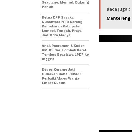
Seaplane, Menhub Dukung
Penuh
Baca Juga :
Mentereng
Ketua DPP Sasaka
Nusantara NTB Dorong
Pemekaran Kabupaten
Lombok Tengah, Praya
Jadi Kota Madya
Anak Pasraman & Kader
KMHDI dari Lombok Barat
Tembus Beasiswa LPDP ke
Inggris
Kedes Kerame Jati
Gunakan Dana Pribadi
Perbaiki Akses Warga
Empat Dusun