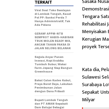
Sasaka Nusa
TERKAIT
Demonstrasi
Viral Soal Toko Swalayan
Tengara Satu
di Lombok Tengah, Kasat
Pol PP: Sanksi Perda 7
Hanya Administratif, Tak
Rehabilitasi
Ada Pidana
Menyisakan 
GERAM! APPM-NTB
Kerugian Ma
SEMPROT HABIS-HABISAN
TRUK MOLEN READY MIX,
proyek Terse
ANCAM TAHAN PAKSA DI
JALAN SELONG BELANAK
Segala Anyar Panen
Inovasi, Kopi Arabika
Tumbuh Subur, Wakai
Kata dia, Pe
Farm Jepang Siap Bangun
Greenhouse
Sulawesi Se
Bakal Calon Kades Kabul,
Surabaya Lo
Praya Barat Daya, Lakukan
Penimbunan Jalan
Sepakat Untu
dengan Dana Pribadi
Milyar
Bupati Lombok Tengah
dan PT AMAN Sepakati
Dam Batujai Sebagai