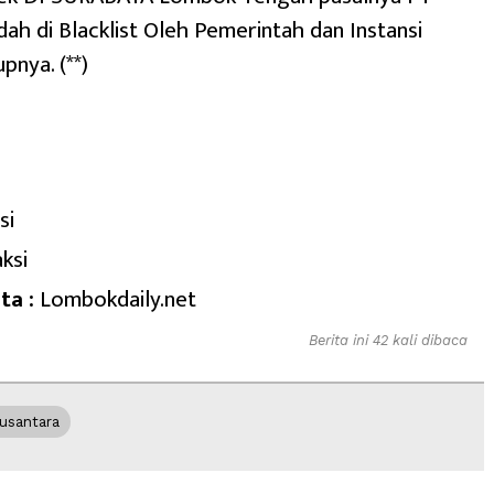
ah di Blacklist Oleh Pemerintah dan Instansi
pnya. (**)
si
ksi
ta :
Lombokdaily.net
Berita ini 42 kali dibaca
usantara