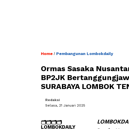
Home
Pembangunan Lombokdaily
/
Ormas Sasaka Nusanta
BP2JK Bertanggungjaw
SURABAYA LOMBOK TEN
Redaksi
Selasa, 21 Januari 2025
LOMBOKDAI
🗂️🗂️🗂️🗂️
LOMBOKDAILY