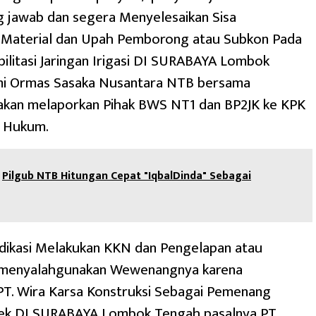
 jawab dan segera Menyelesaikan Sisa
Material dan Upah Pemborong atau Subkon Pada
ilitasi Jaringan Irigasi DI SURABAYA Lombok
i Ormas Sasaka Nusantara NTB bersama
akan melaporkan Pihak BWS NT1 dan BP2JK ke KPK
 Hukum.
Pilgub NTB Hitungan Cepat "IqbalDinda" Sebagai
ndikasi Melakukan KKN dan Pengelapan atau
 menyalahgunakan Wewenangnya karena
PT. Wira Karsa Konstruksi Sebagai Pemenang
ek DI SURABAYA Lombok Tengah pasalnya PT