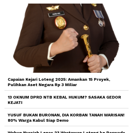
Capaian Kejari Loteng 2025: Amankan 15 Proyek,
Pulihkan Aset Negara Rp 3 Miliar
13 OKNUM DPRD NTB KEBAL HUKUM? SASAKA GEDOR
KEJATI
YUSUF BUKAN BURONAN, DIA KORBAN TANAH WARISAN!
80% Warga Kabul Siap Demo
Wabup Nursiah Lepas 23 Wartawan Loteng ke Porwada