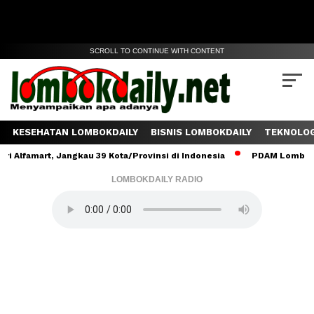
SCROLL TO CONTINUE WITH CONTENT
KESEHATAN LOMBOKDAILY
BISNIS LOMBOKDAILY
TEKNOLOG
mart, Jangkau 39 Kota/Provinsi di Indonesia
PDAM Lombok Tengah
LOMBOKDAILY RADIO