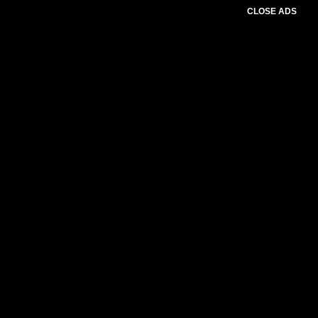
CLOSE ADS
Baca Juga :
Puluhan Tersangka Narkoba
Diamankan Dua diantaranya Perempuan