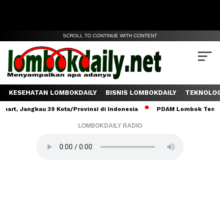
SCROLL TO CONTINUE WITH CONTENT
KESEHATAN LOMBOKDAILY
BISNIS LOMBOKDAILY
TEKNOLOG
gkau 39 Kota/Provinsi di Indonesia
PDAM Lombok Tengah Salurka
LOMBOKDAILY RADIO