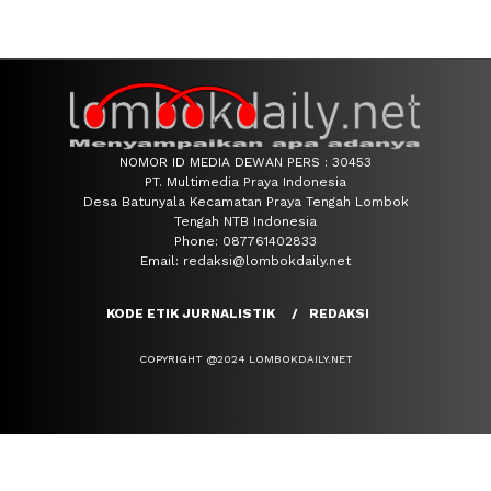
NOMOR ID MEDIA DEWAN PERS : 30453
PT. Multimedia Praya Indonesia
Desa Batunyala Kecamatan Praya Tengah Lombok
Tengah NTB Indonesia
Phone: 087761402833
Email: redaksi@lombokdaily.net
KODE ETIK JURNALISTIK
REDAKSI
COPYRIGHT @2024 LOMBOKDAILY.NET