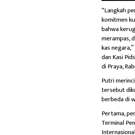
“Langkah peny
komitmen ku
bahwa kerugi
merampas, da
kas negara,” 
dan Kasi Pid
di Praya, Rab
Putri merinc
tersebut dik
berbeda di 
Pertama, pe
Terminal Pe
Internasion