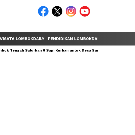
WISATA LOMBOKDAILY
PENDIDIKAN LOMBOKDAILY
POLEMIK LOM
ok Tengah Salurkan 6 Sapi Kurban untuk Desa Sumber Mata Air