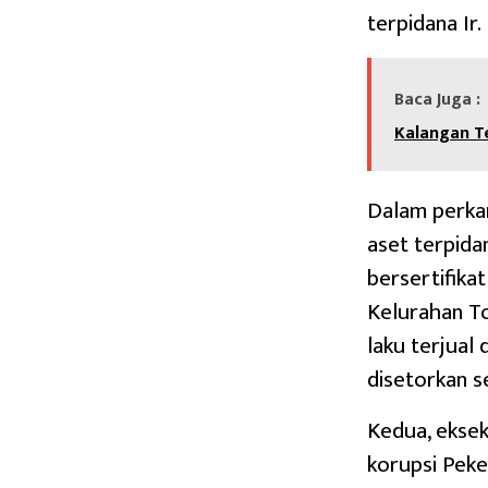
terpidana Ir
Baca Juga :
Kalangan T
Dalam perkar
aset terpid
bersertifika
Kelurahan To
laku terjual
disetorkan s
Kedua, eksek
korupsi Pek