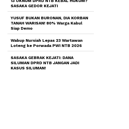
13 OKNUM DPRD NTB KEBAL HUKUM?
SASAKA GEDOR KEJATI
YUSUF BUKAN BURONAN, DIA KORBAN
TANAH WARISAN! 80% Warga Kabul
Siap Demo
Wabup Nursiah Lepas 23 Wartawan
Loteng ke Porwada PWI NTB 2026
SASAKA GEBRAK KEJATI: DANA
SILUMAN DPRD NTB JANGAN JADI
KASUS SILUMAN!