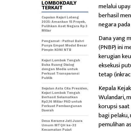
LOMBOKDAILY
melalui upay
TERKAIT
berhasil meny
Capaian Kejari Loteng
negara pada 
2025: Amankan 15 Proyek,
Pulihkan Aset Negara Rp 3
Miliar
Dana yang m
Pengamat : Pathul Bahri
(PNBP) ini m
Punya Empat Modal Besar
Pimpin KONI NTB
kerugian keu
Kejari Lombok Tengah
eksekusi pu
Buka Ruang Dialog
dengan Media untuk
tetap (inkra
Perkuat Transparansi
Publik
Kepala Kejak
Sejalan Asta Cita Presiden,
Kejari Lombok Tengah
Wulandari, 
Berhasil Selamatkan
Rp2,16 Miliar PAD untuk
korupsi saat
Perkuat Pembangunan
Daerah
bagi pelaku,
Desa Kerame Jati Juara
pemulihan as
Umum MTQH ke-32
Kecamatan Pujut