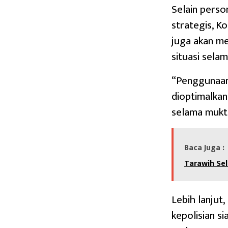
Selain person
strategis, K
juga akan m
situasi sela
“Penggunaan 
dioptimalkan
selama mukt
Baca Juga :
Tarawih Se
Lebih lanjut
kepolisian s