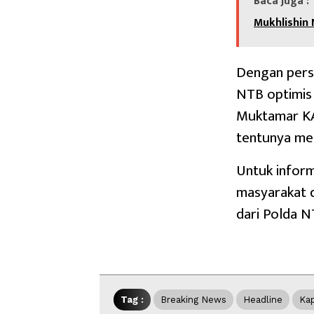
Baca Juga :
Mukhlishin
Dengan persi
NTB optimis
Muktamar KA
tentunya men
Untuk inform
masyarakat 
dari Polda N
Tag :
Breaking News
Headline
Kap