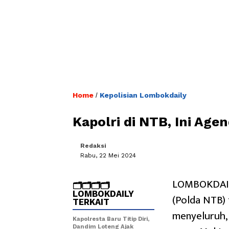
Home
Kepolisian Lombokdaily
/
Kapolri di NTB, Ini Age
Redaksi
Rabu, 22 Mei 2024
LOMBOKDAILY
🗂️🗂️🗂️🗂️
LOMBOKDAILY
(Polda NTB)
TERKAIT
menyeluruh,
Kapolresta Baru Titip Diri,
Dandim Loteng Ajak