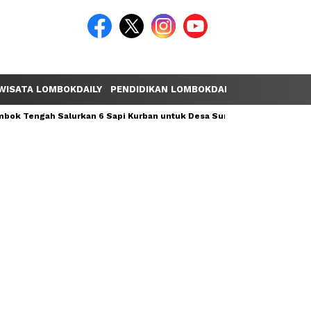
WISATA LOMBOKDAILY
PENDIDIKAN LOMBOKDAILY
POLEMIK LOM
ok Tengah Salurkan 6 Sapi Kurban untuk Desa Sumber Mata Air