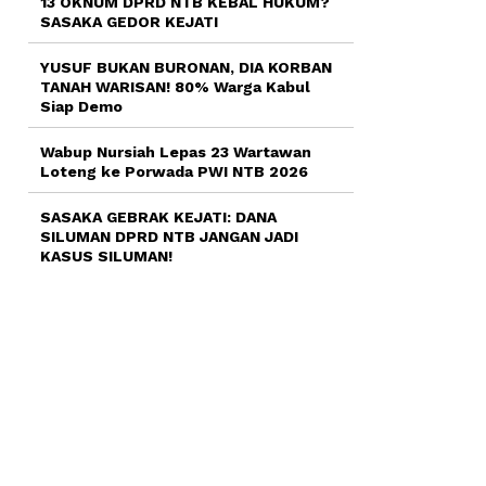
13 OKNUM DPRD NTB KEBAL HUKUM?
SASAKA GEDOR KEJATI
YUSUF BUKAN BURONAN, DIA KORBAN
TANAH WARISAN! 80% Warga Kabul
Siap Demo
Wabup Nursiah Lepas 23 Wartawan
Loteng ke Porwada PWI NTB 2026
SASAKA GEBRAK KEJATI: DANA
SILUMAN DPRD NTB JANGAN JADI
KASUS SILUMAN!