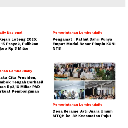
ily Nasional
Pemerintahan Lombokdaily
Kejari Loteng 2025:
Pengamat : Pathul Bahri Punya
15 Proyek, Pulihkan
Empat Modal Besar Pimpin KONI
ara Rp 3 Miliar
NTB
ahan Lombokdaily
Asta Cita Presiden,
ombok Tengah Berhasil
an Rp2,16 Miliar PAD
erkuat Pembangunan
Pemerintahan Lombokdaily
Desa Kerame Jati Juara Umum
MTQH ke-32 Kecamatan Pujut