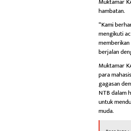
Muktamar KA
hambatan.
“Kami berha
mengikuti ac
memberikan r
berjalan den
Muktamar KA
para mahasis
gagasan dem
NTB dalam h
untuk menduk
muda.