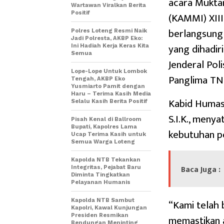
acara Mukta
Wartawan Viralkan Berita
Positif
(KAMMI) XIII
berlangsung 
Polres Loteng Resmi Naik
Jadi Polresta, AKBP Eko:
yang dihadir
Ini Hadiah Kerja Keras Kita
Semua
Jenderal Pol
Lope-Lope Untuk Lombok
Panglima TNI
Tengah, AKBP Eko
Yusmiarto Pamit dengan
Haru – Terima Kasih Media
Kabid Humas 
Selalu Kasih Berita Positif
S.I.K., meny
Pisah Kenal di Ballroom
Bupati, Kapolres Lama
kebutuhan p
Ucap Terima Kasih untuk
Semua Warga Loteng
Kapolda NTB Tekankan
Baca Juga :
Integritas, Pejabat Baru
Diminta Tingkatkan
Pelayanan Humanis
“Kami telah 
Kapolda NTB Sambut
Kapolri, Kawal Kunjungan
Presiden Resmikan
memastikan a
Bendungan Meninting