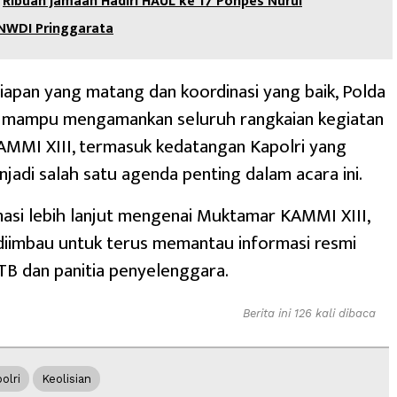
Ribuan Jamaah Hadiri HAUL ke 17 Ponpes Nurul
 NWDI Pringgarata
apan yang matang dan koordinasi yang baik, Polda
 mampu mengamankan seluruh rangkaian kegiatan
MMI XIII, termasuk kedatangan Kapolri yang
jadi salah satu agenda penting dalam acara ini.
asi lebih lanjut mengenai Muktamar KAMMI XIII,
diimbau untuk terus memantau informasi resmi
TB dan panitia penyelenggara.
Berita ini 126 kali dibaca
olri
Keolisian