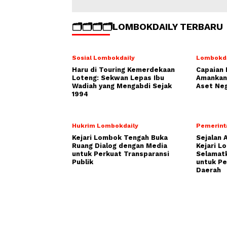
🗂️🗂️🗂️🗂️LOMBOKDAILY TERBARU
Sosial Lombokdaily
Lombokda
Haru di Touring Kemerdekaan
Capaian 
Loteng: Sekwan Lepas Ibu
Amankan 
Wadiah yang Mengabdi Sejak
Aset Neg
1994
Hukrim Lombokdaily
Pemerint
Kejari Lombok Tengah Buka
Sejalan 
Ruang Dialog dengan Media
Kejari L
untuk Perkuat Transparansi
Selamatk
Publik
untuk P
Daerah