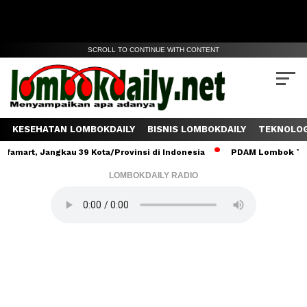
SCROLL TO CONTINUE WITH CONTENT
KESEHATAN LOMBOKDAILY
BISNIS LOMBOKDAILY
TEKNOLOG
, Jangkau 39 Kota/Provinsi di Indonesia
PDAM Lombok Tengah Salu
LOMBOKDAILY RADIO