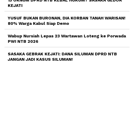
13 OKNUM DPRD NTB KEBAL HUKUM? SASAKA GEDOR
KEJATI
YUSUF BUKAN BURONAN, DIA KORBAN TANAH WARISAN!
80% Warga Kabul Siap Demo
Wabup Nursiah Lepas 23 Wartawan Loteng ke Porwada
PWI NTB 2026
SASAKA GEBRAK KEJATI: DANA SILUMAN DPRD NTB
JANGAN JADI KASUS SILUMAN!