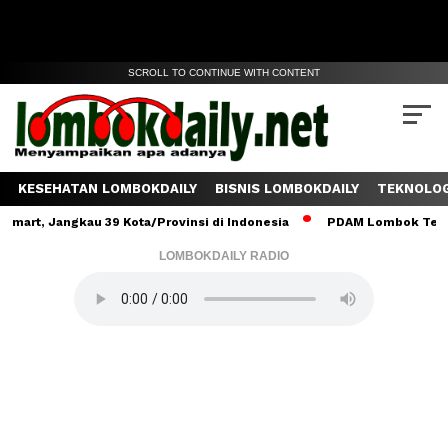
SCROLL TO CONTINUE WITH CONTENT
KESEHATAN LOMBOKDAILY
BISNIS LOMBOKDAILY
TEKNOLOG
angkau 39 Kota/Provinsi di Indonesia
PDAM Lombok Tengah Salurk
LOMBOKDAILY RADIO