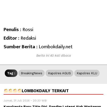
Penulis :
Rossi
Editor :
Redaksi
Sumber Berita :
Lombokdaily.net
Berita ini 40 kali dibaca
Tag :
BreakingNews
Kapolres AGUS
Kapolres KLU
LOMBOKDAILY TERKAIT
Jumat, 31 Juli 2026 - 20:33 WIB
Kapolresta Baru Titip Diri, Dandim Loteng Ajak Wartawan