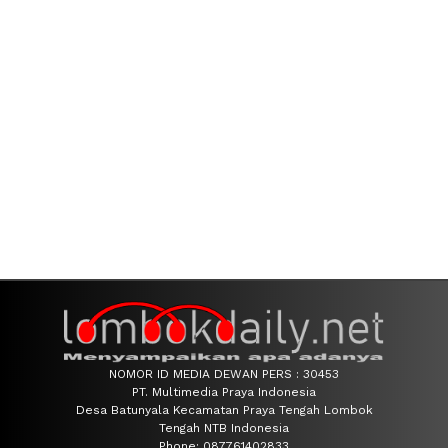
NOMOR ID MEDIA DEWAN PERS : 30453
PT. Multimedia Praya Indonesia
Desa Batunyala Kecamatan Praya Tengah Lombok
Tengah NTB Indonesia
Phone: 087761402833