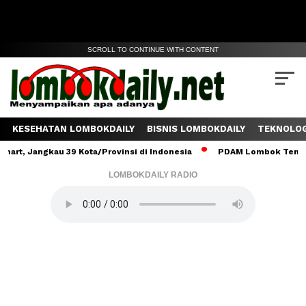
SCROLL TO CONTINUE WITH CONTENT
KESEHATAN LOMBOKDAILY
BISNIS LOMBOKDAILY
TEKNOLOG
kau 39 Kota/Provinsi di Indonesia
PDAM Lombok Tengah Salurkan 
LOMBOKDAILY RADIO