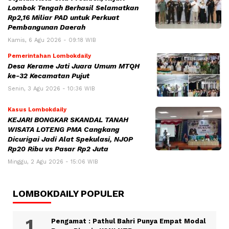
Lombok Tengah Berhasil Selamatkan
Rp2,16 Miliar PAD untuk Perkuat
Pembangunan Daerah
Kamis, 6 Agu 2026 - 09:18 WIB
Pemerintahan Lombokdaily
Desa Kerame Jati Juara Umum MTQH
ke-32 Kecamatan Pujut
Senin, 3 Agu 2026 - 10:36 WIB
Kasus Lombokdaily
KEJARI BONGKAR SKANDAL TANAH
WISATA LOTENG PMA Cangkang
Dicurigai Jadi Alat Spekulasi, NJOP
Rp20 Ribu vs Pasar Rp2 Juta
Minggu, 2 Agu 2026 - 15:06 WIB
LOMBOKDAILY POPULER
Pengamat : Pathul Bahri Punya Empat Modal