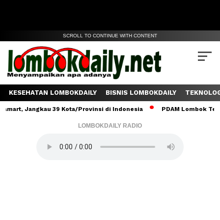
SCROLL TO CONTINUE WITH CONTENT
KESEHATAN LOMBOKDAILY
BISNIS LOMBOKDAILY
TEKNOLOG
angkau 39 Kota/Provinsi di Indonesia
PDAM Lombok Tengah Salurk
LOMBOKDAILY RADIO