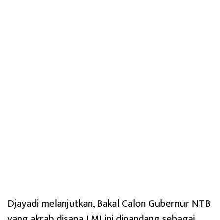
Djayadi melanjutkan, Bakal Calon Gubernur NTB
yang akrab disapa LMI ini dipandang sebagai