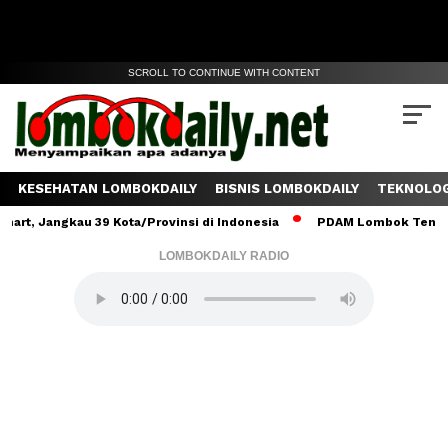
SCROLL TO CONTINUE WITH CONTENT
KESEHATAN LOMBOKDAILY
BISNIS LOMBOKDAILY
TEKNOLOG
ngkau 39 Kota/Provinsi di Indonesia
PDAM Lombok Tengah Salurka
LOMBOKDAILY RADIO