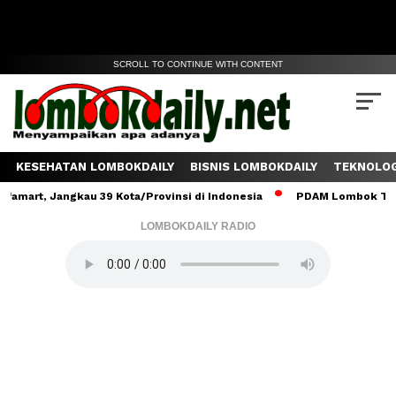
SCROLL TO CONTINUE WITH CONTENT
KESEHATAN LOMBOKDAILY
BISNIS LOMBOKDAILY
TEKNOLOG
 Jangkau 39 Kota/Provinsi di Indonesia
PDAM Lombok Tengah Salu
LOMBOKDAILY RADIO