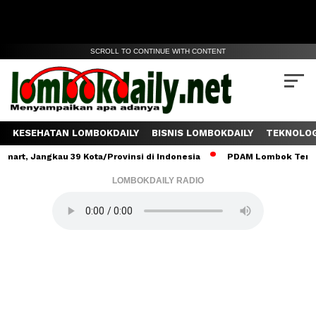
SCROLL TO CONTINUE WITH CONTENT
KESEHATAN LOMBOKDAILY
BISNIS LOMBOKDAILY
TEKNOLOG
angkau 39 Kota/Provinsi di Indonesia
PDAM Lombok Tengah Salurk
LOMBOKDAILY RADIO