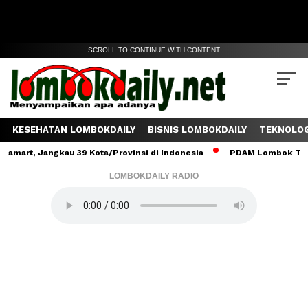
SCROLL TO CONTINUE WITH CONTENT
KESEHATAN LOMBOKDAILY
BISNIS LOMBOKDAILY
TEKNOLOG
 Jangkau 39 Kota/Provinsi di Indonesia
PDAM Lombok Tengah Salu
LOMBOKDAILY RADIO