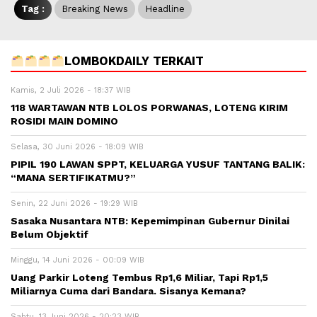
Tag :
Breaking News
Headline
LOMBOKDAILY TERKAIT
Kamis, 2 Juli 2026 - 18:37 WIB
118 WARTAWAN NTB LOLOS PORWANAS, LOTENG KIRIM
ROSIDI MAIN DOMINO
Selasa, 30 Juni 2026 - 18:09 WIB
PIPIL 190 LAWAN SPPT, KELUARGA YUSUF TANTANG BALIK:
“MANA SERTIFIKATMU?”
Senin, 22 Juni 2026 - 19:29 WIB
Sasaka Nusantara NTB: Kepemimpinan Gubernur Dinilai
Belum Objektif
Minggu, 14 Juni 2026 - 00:09 WIB
Uang Parkir Loteng Tembus Rp1,6 Miliar, Tapi Rp1,5
Miliarnya Cuma dari Bandara. Sisanya Kemana?
Sabtu, 13 Juni 2026 - 20:23 WIB