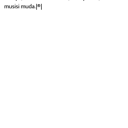
musisi muda.|®|