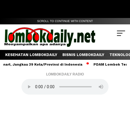
SCROLL TO CONTINUE WITH CONTENT
KESEHATAN LOMBOKDAILY
BISNIS LOMBOKDAILY
TEKNOLOG
gkau 39 Kota/Provinsi di Indonesia
PDAM Lombok Tengah Salurkan
LOMBOKDAILY RADIO