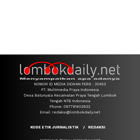
NOMOR ID MEDIA DEWAN PERS : 30453
PT. Multimedia Praya Indonesia
Desa Batunyala Kecamatan Praya Tengah Lombok
Tengah NTB Indonesia
Phone: 087761402833
Email: redaksi@lombokdaily.net
KODE ETIK JURNALISTIK
REDAKSI