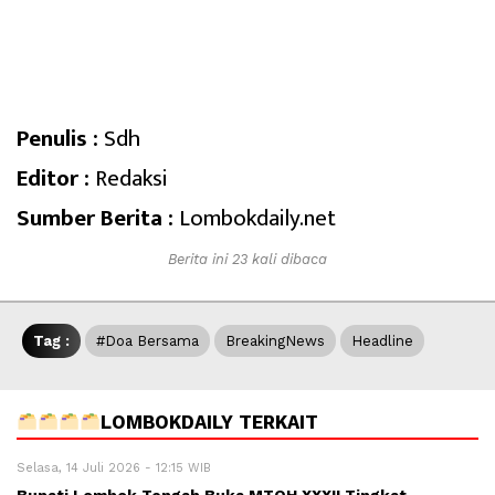
Penulis :
Sdh
Editor :
Redaksi
Sumber Berita :
Lombokdaily.net
Berita ini 23 kali dibaca
Tag :
#Doa Bersama
BreakingNews
Headline
LOMBOKDAILY TERKAIT
Selasa, 14 Juli 2026 - 12:15 WIB
Bupati Lombok Tengah Buka MTQH XXXII Tingkat