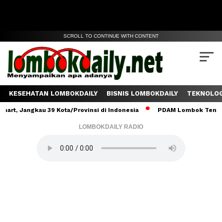
SCROLL TO CONTINUE WITH CONTENT
KESEHATAN LOMBOKDAILY
BISNIS LOMBOKDAILY
TEKNOLOG
ngkau 39 Kota/Provinsi di Indonesia
PDAM Lombok Tengah Salurka
LOMBOKDAILY RADIO