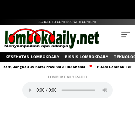
SCROLL TO CONTINUE WITH CONTENT
KESEHATAN LOMBOKDAILY
BISNIS LOMBOKDAILY
TEKNOLOG
angkau 39 Kota/Provinsi di Indonesia
PDAM Lombok Tengah Salurk
LOMBOKDAILY RADIO