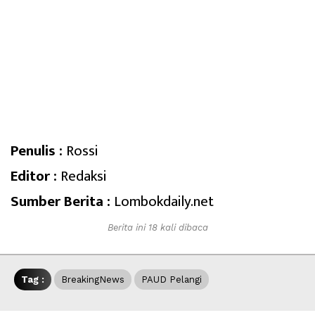
Penulis :
Rossi
Editor :
Redaksi
Sumber Berita :
Lombokdaily.net
Berita ini 18 kali dibaca
Tag :
BreakingNews
PAUD Pelangi