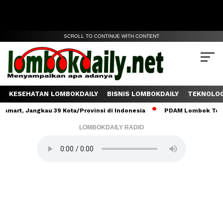
SCROLL TO CONTINUE WITH CONTENT
KESEHATAN LOMBOKDAILY
BISNIS LOMBOKDAILY
TEKNOLOG
 Jangkau 39 Kota/Provinsi di Indonesia
PDAM Lombok Tengah Salu
LOMBOKDAILY RADIO