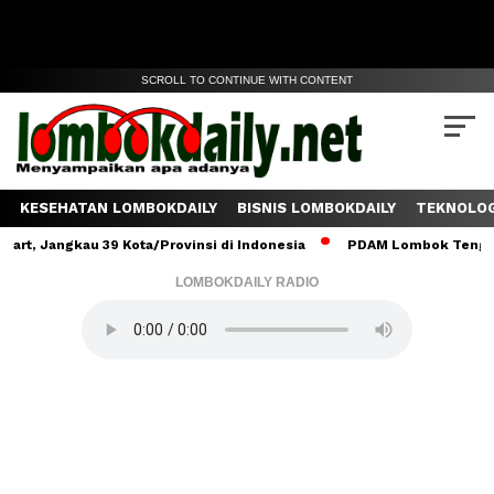
SCROLL TO CONTINUE WITH CONTENT
KESEHATAN LOMBOKDAILY
BISNIS LOMBOKDAILY
TEKNOLOG
kau 39 Kota/Provinsi di Indonesia
PDAM Lombok Tengah Salurkan 
LOMBOKDAILY RADIO