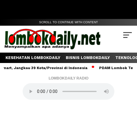
SCROLL TO CONTINUE WITH CONTENT
KESEHATAN LOMBOKDAILY
BISNIS LOMBOKDAILY
TEKNOLOG
Jangkau 39 Kota/Provinsi di Indonesia
PDAM Lombok Tengah Salur
LOMBOKDAILY RADIO