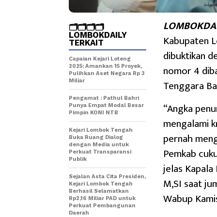
LOMBOKDAI
🗂️🗂️🗂️🗂️
LOMBOKDAILY
Kabupaten Lo
TERKAIT
dibuktikan d
Capaian Kejari Loteng
nomor 4 dib
2025: Amankan 15 Proyek,
Pulihkan Aset Negara Rp 3
Miliar
Tenggara Ba
Pengamat : Pathul Bahri
“Angka penur
Punya Empat Modal Besar
Pimpin KONI NTB
mengalami k
Kejari Lombok Tengah
pernah menga
Buka Ruang Dialog
dengan Media untuk
Pemkab cuku
Perkuat Transparansi
Publik
jelas Kapala
Sejalan Asta Cita Presiden,
M,SI saat ju
Kejari Lombok Tengah
Berhasil Selamatkan
Wabup Kamis
Rp2,16 Miliar PAD untuk
Perkuat Pembangunan
Daerah