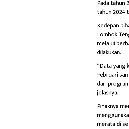
Pada tahun 2
tahun 2024 t
Kedepan pih
Lombok Teng
melalui ber
dilakukan.
“Data yang k
Februari sam
dari progra
jelasnya.
Pihaknya me
menggunakan
merata di se