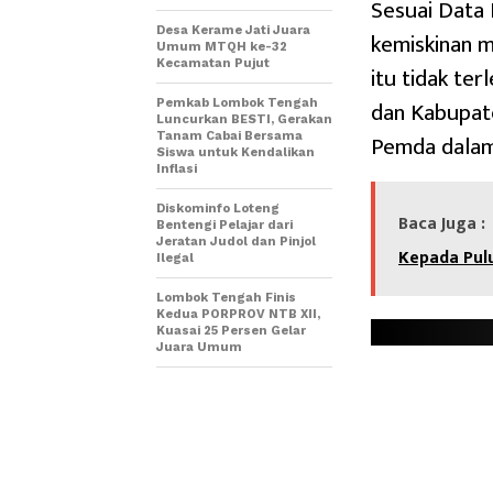
Sesuai Data 
Desa Kerame Jati Juara
kemiskinan m
Umum MTQH ke-32
Kecamatan Pujut
itu tidak te
dan Kabupat
Pemkab Lombok Tengah
Luncurkan BESTI, Gerakan
Pemda dalam
Tanam Cabai Bersama
Siswa untuk Kendalikan
Inflasi
Diskominfo Loteng
Baca Juga :
Bentengi Pelajar dari
Jeratan Judol dan Pinjol
Kepada Pul
Ilegal
Lombok Tengah Finis
Kedua PORPROV NTB XII,
Kuasai 25 Persen Gelar
Juara Umum