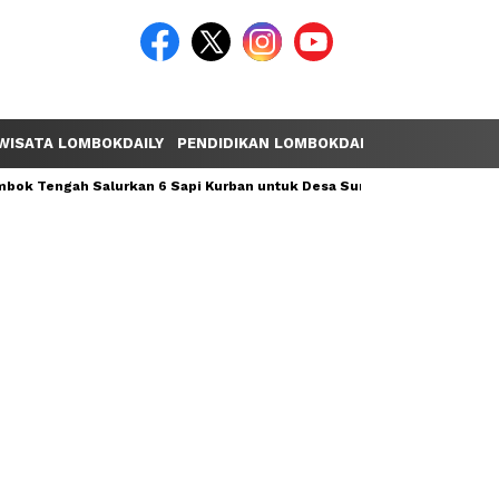
WISATA LOMBOKDAILY
PENDIDIKAN LOMBOKDAILY
POLEMIK LOM
ok Tengah Salurkan 6 Sapi Kurban untuk Desa Sumber Mata Air