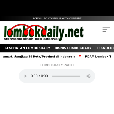
SCROLL TO CONTINUE WITH CONTENT
KESEHATAN LOMBOKDAILY
BISNIS LOMBOKDAILY
TEKNOLOG
 Jangkau 39 Kota/Provinsi di Indonesia
PDAM Lombok Tengah Salu
LOMBOKDAILY RADIO