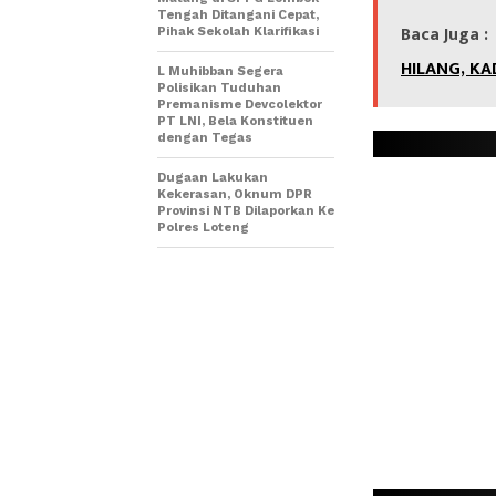
Tengah Ditangani Cepat,
Baca Juga :
Pihak Sekolah Klarifikasi
HILANG, KA
L Muhibban Segera
Polisikan Tuduhan
Premanisme Devcolektor
PT LNI, Bela Konstituen
dengan Tegas
Dugaan Lakukan
Kekerasan, Oknum DPR
Provinsi NTB Dilaporkan Ke
Polres Loteng