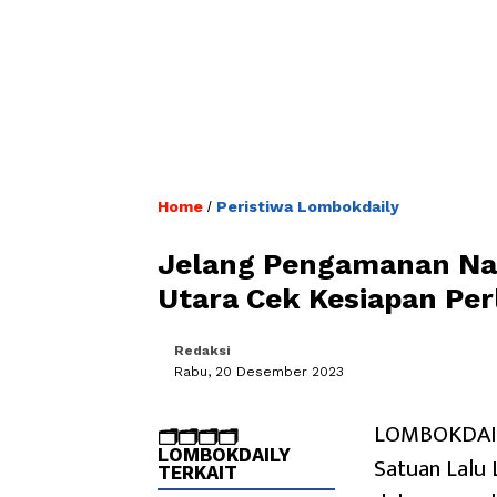
Home
Peristiwa Lombokdaily
/
Jelang Pengamanan Nat
Utara Cek Kesiapan Pe
Redaksi
Rabu, 20 Desember 2023
LOMBOKDAILY
🗂️🗂️🗂️🗂️
LOMBOKDAILY
Satuan Lalu 
TERKAIT