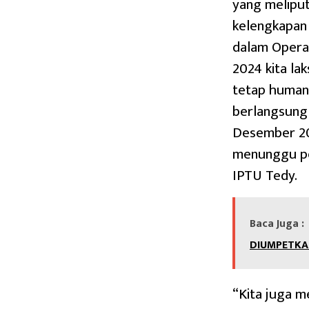
yang meliputi
kelengkapan
dalam Operasi
2024 kita lak
tetap humanis
berlangsung 
Desember 202
menunggu pe
IPTU Tedy.
Baca Juga :
DIUMPETKA
“Kita juga m