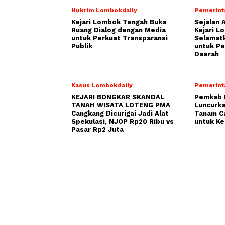
Hukrim Lombokdaily
Pemerint
Kejari Lombok Tengah Buka
Sejalan 
Ruang Dialog dengan Media
Kejari L
untuk Perkuat Transparansi
Selamatk
Publik
untuk P
Daerah
Kasus Lombokdaily
Pemerint
KEJARI BONGKAR SKANDAL
Pemkab 
TANAH WISATA LOTENG PMA
Luncurka
Cangkang Dicurigai Jadi Alat
Tanam C
Spekulasi, NJOP Rp20 Ribu vs
untuk Ke
Pasar Rp2 Juta