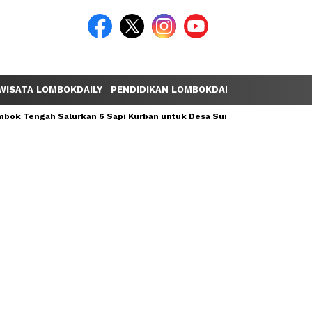
WISATA LOMBOKDAILY
PENDIDIKAN LOMBOKDAILY
POLEMIK LOM
ok Tengah Salurkan 6 Sapi Kurban untuk Desa Sumber Mata Air