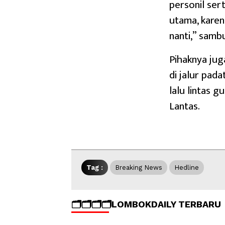
personil ser
utama, karen
nanti,” samb
Pihaknya ju
di jalur pada
lalu lintas 
Lantas.
Tag :
Breaking News
Hedline
🗂️🗂️🗂️🗂️LOMBOKDAILY TERBARU