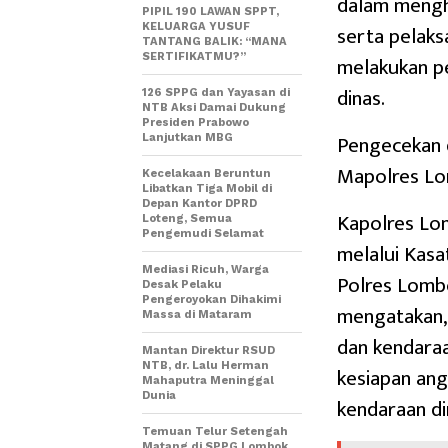
dalam mengha
PIPIL 190 LAWAN SPPT,
serta pelaks
KELUARGA YUSUF
TANTANG BALIK: “MANA
SERTIFIKATMU?”
melakukan p
dinas.
126 SPPG dan Yayasan di
NTB Aksi Damai Dukung
Presiden Prabowo
Pengecekan 
Lanjutkan MBG
Mapolres Lom
Kecelakaan Beruntun
Libatkan Tiga Mobil di
Depan Kantor DPRD
Kapolres Lom
Loteng, Semua
Pengemudi Selamat
melalui Kasa
Mediasi Ricuh, Warga
Polres Lombo
Desak Pelaku
Pengeroyokan Dihakimi
mengatakan,
Massa di Mataram
dan kendara
Mantan Direktur RSUD
NTB, dr. Lalu Herman
kesiapan ang
Mahaputra Meninggal
Dunia
kendaraan d
Temuan Telur Setengah
Matang di SPPG Lombok