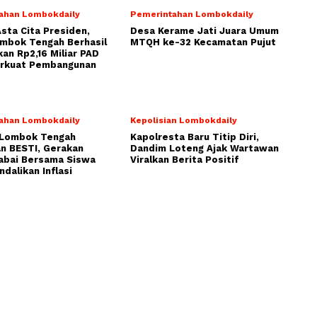
ahan Lombokdaily
Pemerintahan Lombokdaily
Asta Cita Presiden,
Desa Kerame Jati Juara Umum
ombok Tengah Berhasil
MTQH ke-32 Kecamatan Pujut
an Rp2,16 Miliar PAD
erkuat Pembangunan
ahan Lombokdaily
Kepolisian Lombokdaily
Lombok Tengah
Kapolresta Baru Titip Diri,
n BESTI, Gerakan
Dandim Loteng Ajak Wartawan
abai Bersama Siswa
Viralkan Berita Positif
ndalikan Inflasi
NOMOR ID MEDIA DEWAN PERS : 30453
PT. Multimedia Praya Indonesia