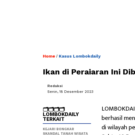
Home
Kasus Lombokdaily
/
Ikan di Peraiaran Ini D
Redaksi
Senin, 18 Desember 2023
LOMBOKDAILY
🗂️🗂️🗂️🗂️
LOMBOKDAILY
berhasil men
TERKAIT
di wilayah 
KEJARI BONGKAR
SKANDAL TANAH WISATA