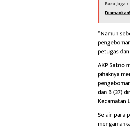
Baca Juga :
Diamankan
“Namun sebe
pengeboman 
petugas dan 
AKP Satrio 
pihaknya me
pengeboman i
dan B (37) 
Kecamatan U
Selain para 
mengamankan