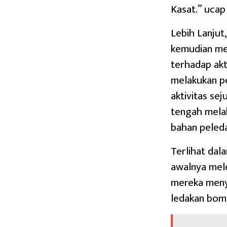
Kasat.” ucap
Lebih Lanjut
kemudian me
terhadap akt
melakukan p
aktivitas s
tengah mela
bahan peleda
Terlihat dal
awalnya mele
mereka meny
ledakan bom