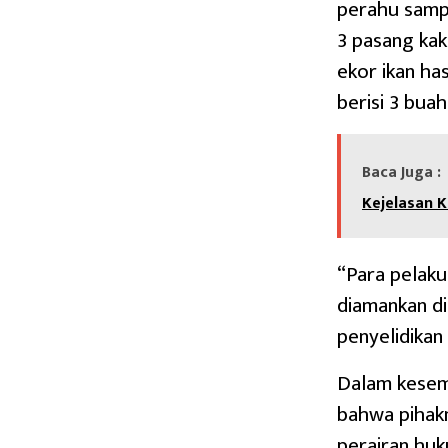
perahu sampan
3 pasang kaki
ekor ikan h
berisi 3 bua
Baca Juga :
Kejelasan K
“Para pelaku
diamankan d
penyelidikan 
Dalam kesem
bahwa pihakn
perairan hu