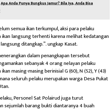
Apa Anda Punya Bungkus Jamur? Bila Iya, Anda Bisa
!
lum semua ikan terkumpul, aksi para pelaku
ikan langsung terhenti karena melihat kedatangan
langsung ditangkap.”. ungkap Kasat.
menerangkan dalam penangkapan tersebut
ngamankan sebanyak 4 orang nelayan pelaku
kan masing-masing berinisial G (60), N (52), Y (43)
dimana seluruh pelaku merupakan warga Desa Pukat
tan.
pelaku, Personel Sat Polairud juga turut
 sejumlah barang bukti diantaranya 4 buah