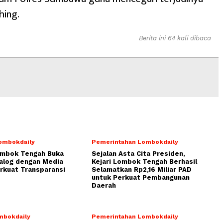
shing.
Berita ini 64 kali dibaca
ombokdaily
Pemerintahan Lombokdaily
ombok Tengah Buka
Sejalan Asta Cita Presiden,
alog dengan Media
Kejari Lombok Tengah Berhasil
rkuat Transparansi
Selamatkan Rp2,16 Miliar PAD
untuk Perkuat Pembangunan
Daerah
mbokdaily
Pemerintahan Lombokdaily