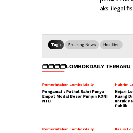
aksi ilegal fi
Tag :
Breaking News
Headline
🗂️🗂️🗂️🗂️LOMBOKDAILY TERBARU
Pemerintahan Lombokdaily
Hukrim L
Pengamat : Pathul Bahri Punya
Kejari L
Empat Modal Besar Pimpin KONI
Ruang Di
NTB
untuk Pe
Publik
Pemerintahan Lombokdaily
Kasus Lo