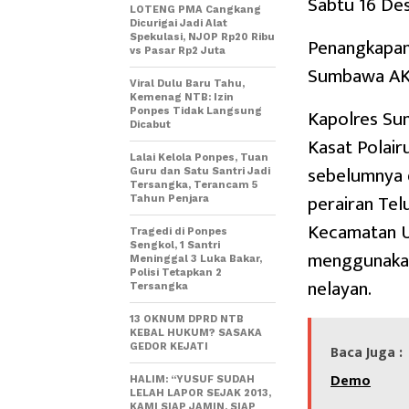
Sabtu 16 De
LOTENG PMA Cangkang
Dicurigai Jadi Alat
Spekulasi, NJOP Rp20 Ribu
Penangkapan 
vs Pasar Rp2 Juta
Sumbawa AKP
Viral Dulu Baru Tahu,
Kemenag NTB: Izin
Kapolres Sum
Ponpes Tidak Langsung
Dicabut
Kasat Polai
Lalai Kelola Ponpes, Tuan
sebelumnya 
Guru dan Satu Santri Jadi
Tersangka, Terancam 5
perairan Tel
Tahun Penjara
Kecamatan Ut
Tragedi di Ponpes
Sengkol, 1 Santri
menggunakan
Meninggal 3 Luka Bakar,
Polisi Tetapkan 2
nelayan.
Tersangka
13 OKNUM DPRD NTB
KEBAL HUKUM? SASAKA
GEDOR KEJATI
Baca Juga :
Demo
HALIM: “YUSUF SUDAH
LELAH LAPOR SEJAK 2013,
KAMI SIAP JAMIN, SIAP