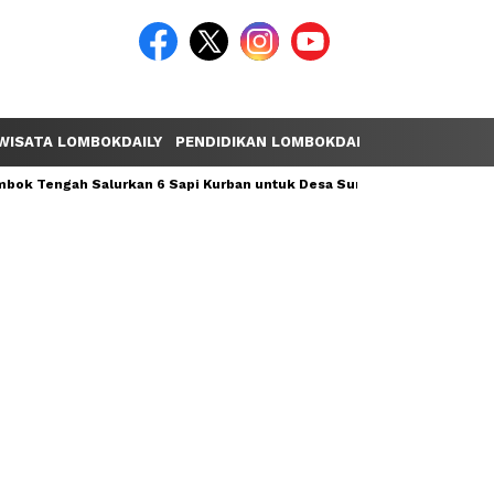
WISATA LOMBOKDAILY
PENDIDIKAN LOMBOKDAILY
POLEMIK LOM
ok Tengah Salurkan 6 Sapi Kurban untuk Desa Sumber Mata Air