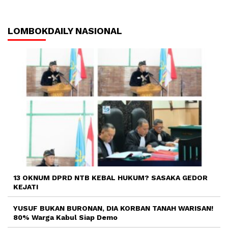
LOMBOKDAILY NASIONAL
13 OKNUM DPRD NTB KEBAL HUKUM? SASAKA GEDOR
KEJATI
YUSUF BUKAN BURONAN, DIA KORBAN TANAH WARISAN!
80% Warga Kabul Siap Demo