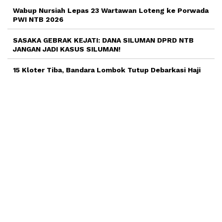
Wabup Nursiah Lepas 23 Wartawan Loteng ke Porwada
PWI NTB 2026
SASAKA GEBRAK KEJATI: DANA SILUMAN DPRD NTB
JANGAN JADI KASUS SILUMAN!
15 Kloter Tiba, Bandara Lombok Tutup Debarkasi Haji