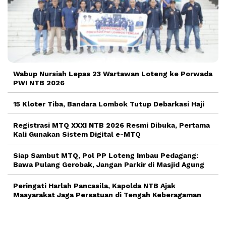
Wabup Nursiah Lepas 23 Wartawan Loteng ke Porwada
PWI NTB 2026
15 Kloter Tiba, Bandara Lombok Tutup Debarkasi Haji
Registrasi MTQ XXXI NTB 2026 Resmi Dibuka, Pertama
Kali Gunakan Sistem Digital e-MTQ
Siap Sambut MTQ, Pol PP Loteng Imbau Pedagang:
Bawa Pulang Gerobak, Jangan Parkir di Masjid Agung
Peringati Harlah Pancasila, Kapolda NTB Ajak
Masyarakat Jaga Persatuan di Tengah Keberagaman