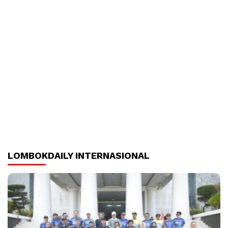
LOMBOKDAILY INTERNASIONAL