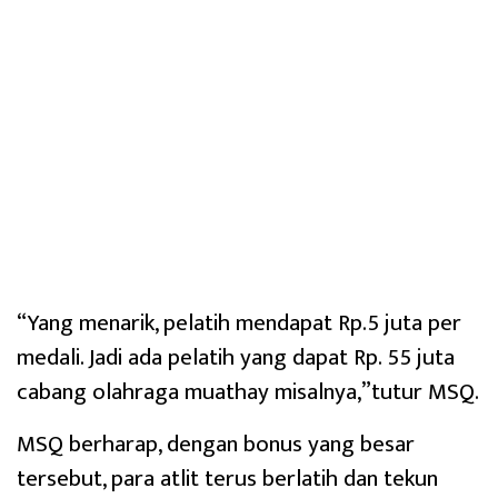
“Yang menarik, pelatih mendapat Rp.5 juta per
medali. Jadi ada pelatih yang dapat Rp. 55 juta
cabang olahraga muathay misalnya,”tutur MSQ.
MSQ berharap, dengan bonus yang besar
tersebut, para atlit terus berlatih dan tekun