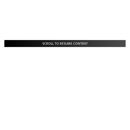
SCROLL TO RESUME CONTENT