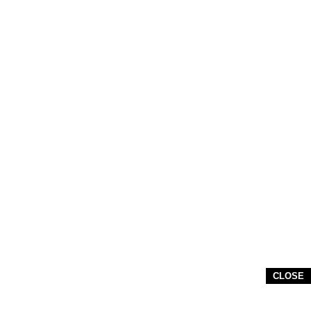
CLOSE