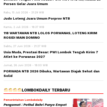
Persen Gelar Juara Umum
Rabu, 15 Juli 2026 - 21:29 WIB
Judo Loteng Juara Umum Porprov NTB
Kamis, 2 Juli 2026 - 18:37 WIB
118 WARTAWAN NTB LOLOS PORWANAS, LOTENG KIRIM
ROSIDI MAIN DOMINO
Sabtu, 27 Juni 2026 - 21:27 WIB
Usia Muda, Prestasi Besar: PWI Lombok Tengah Kirim 7
Atlet ke Porwanas 2027
Jumat, 26 Juni 2026 - 18:00 WIB
PORWADA NTB 2026 Dibuka, Wartawan Diajak Sehat dan
Solid
LOMBOKDAILY TERBARU
Pemerintahan Lombokdaily
Pengamat : Pathul Bahri Punya Empat