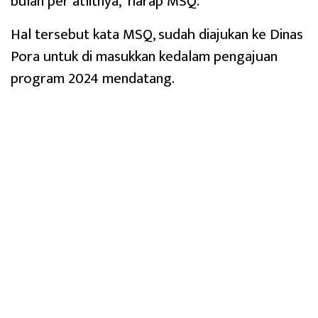
bulan per atlitnya,”harap MSQ.
Hal tersebut kata MSQ, sudah diajukan ke Dinas
Pora untuk di masukkan kedalam pengajuan
program 2024 mendatang.