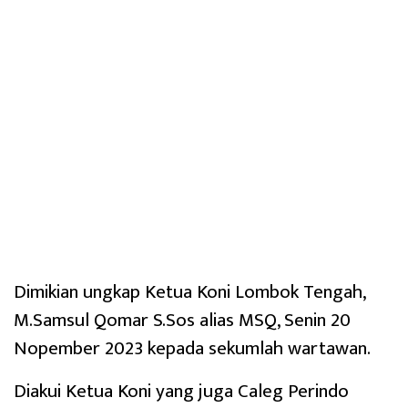
Dimikian ungkap Ketua Koni Lombok Tengah,
M.Samsul Qomar S.Sos alias MSQ, Senin 20
Nopember 2023 kepada sekumlah wartawan.
Diakui Ketua Koni yang juga Caleg Perindo