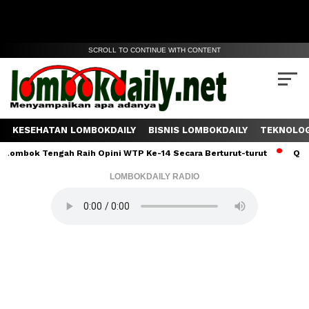
SCROLL TO CONTINUE WITH CONTENT
KESEHATAN LOMBOKDAILY
BISNIS LOMBOKDAILY
TEKNOLOG
Tengah Raih Opini WTP Ke-14 Secara Berturut-turut
Qoriah Asa
LOMBOKDAILY RADIO