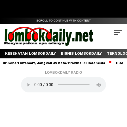
SCROLL TO CONTINUE WITH CONTENT
KESEHATAN LOMBOKDAILY
BISNIS LOMBOKDAILY
TEKNOLOG
Sehari Alfamart, Jangkau 39 Kota/Provinsi di Indonesia
PDAM Lom
LOMBOKDAILY RADIO