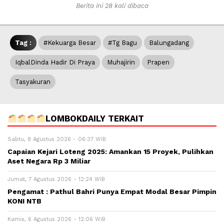
Berita ini 28 kali dibaca
Tag :
#Kekuarga Besar
#Tg Bagu
Balungadang
IqbalDinda Hadir Di Praya
Muhajirin
Prapen
Tasyakuran
LOMBOKDAILY TERKAIT
Sabtu, 8 Agustus 2026 - 06:37 WIB
Capaian Kejari Loteng 2025: Amankan 15 Proyek, Pulihkan
Aset Negara Rp 3 Miliar
Jumat, 7 Agustus 2026 - 12:24 WIB
Pengamat : Pathul Bahri Punya Empat Modal Besar Pimpin
KONI NTB
Kamis, 6 Agustus 2026 - 12:06 WIB