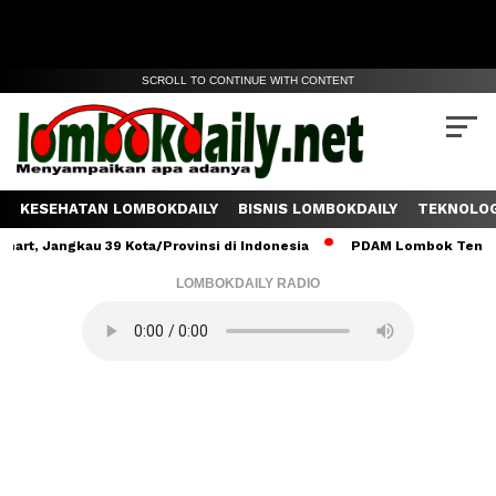
SCROLL TO CONTINUE WITH CONTENT
KESEHATAN LOMBOKDAILY
BISNIS LOMBOKDAILY
TEKNOLOG
u 39 Kota/Provinsi di Indonesia
PDAM Lombok Tengah Salurkan 6 
LOMBOKDAILY RADIO