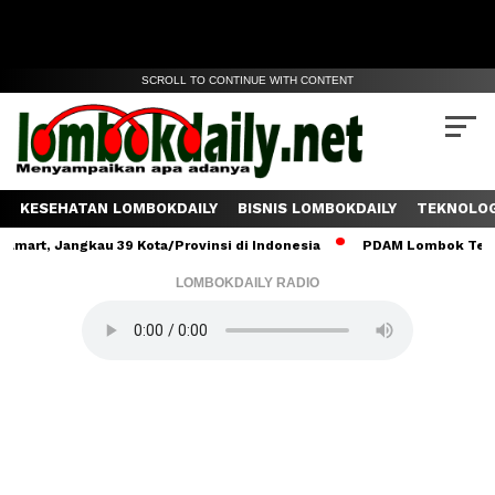
SCROLL TO CONTINUE WITH CONTENT
KESEHATAN LOMBOKDAILY
BISNIS LOMBOKDAILY
TEKNOLOG
ngkau 39 Kota/Provinsi di Indonesia
PDAM Lombok Tengah Salurka
LOMBOKDAILY RADIO