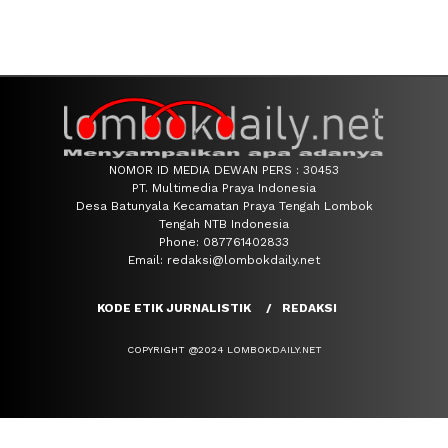
NOMOR ID MEDIA DEWAN PERS : 30453
PT. Multimedia Praya Indonesia
Desa Batunyala Kecamatan Praya Tengah Lombok
Tengah NTB Indonesia
Phone: 087761402833
Email: redaksi@lombokdaily.net
KODE ETIK JURNALISTIK
REDAKSI
COPYRIGHT @2024 LOMBOKDAILY.NET