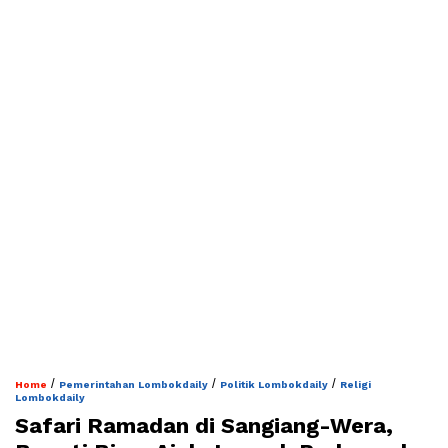
/
/
/
Home
Pemerintahan Lombokdaily
Politik Lombokdaily
Religi
Lombokdaily
Safari Ramadan di Sangiang-Wera,