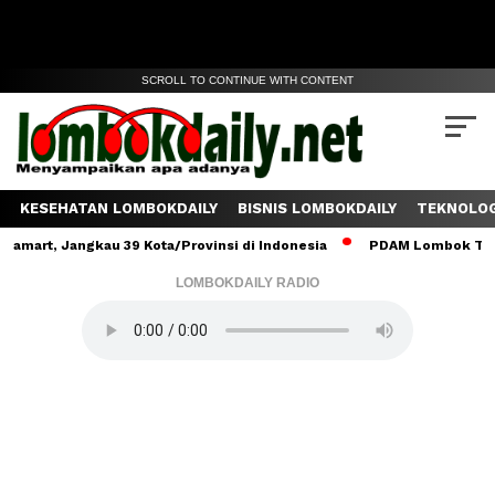
SCROLL TO CONTINUE WITH CONTENT
KESEHATAN LOMBOKDAILY
BISNIS LOMBOKDAILY
TEKNOLOG
 Jangkau 39 Kota/Provinsi di Indonesia
PDAM Lombok Tengah Salu
LOMBOKDAILY RADIO