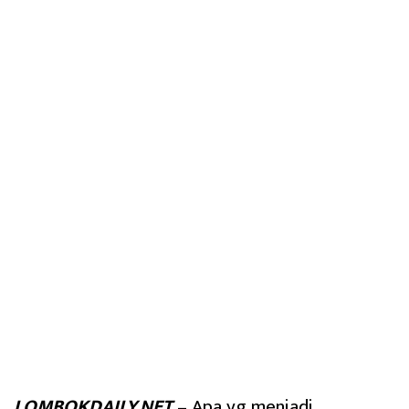
LOMBOKDAILY.NET
– Apa yg menjadi