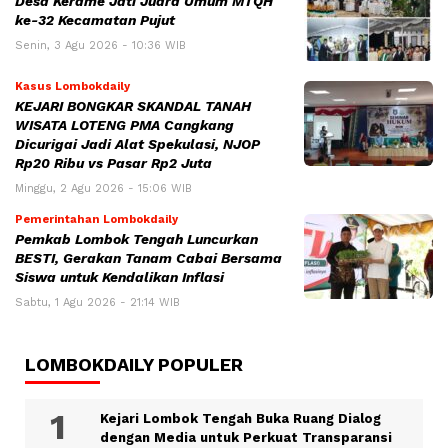
Desa Kerame Jati Juara Umum MTQH
ke-32 Kecamatan Pujut
Senin, 3 Agu 2026 - 10:36 WIB
Kasus Lombokdaily
KEJARI BONGKAR SKANDAL TANAH
WISATA LOTENG PMA Cangkang
Dicurigai Jadi Alat Spekulasi, NJOP
Rp20 Ribu vs Pasar Rp2 Juta
Minggu, 2 Agu 2026 - 15:06 WIB
Pemerintahan Lombokdaily
Pemkab Lombok Tengah Luncurkan
BESTI, Gerakan Tanam Cabai Bersama
Siswa untuk Kendalikan Inflasi
Sabtu, 1 Agu 2026 - 21:14 WIB
LOMBOKDAILY POPULER
Kejari Lombok Tengah Buka Ruang Dialog
dengan Media untuk Perkuat Transparansi