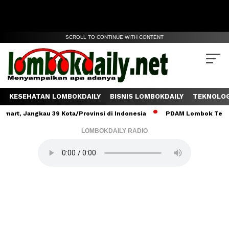
SCROLL TO CONTINUE WITH CONTENT
KESEHATAN LOMBOKDAILY
BISNIS LOMBOKDAILY
TEKNOLOG
angkau 39 Kota/Provinsi di Indonesia
PDAM Lombok Tengah Salurk
LOMBOKDAILY RADIO