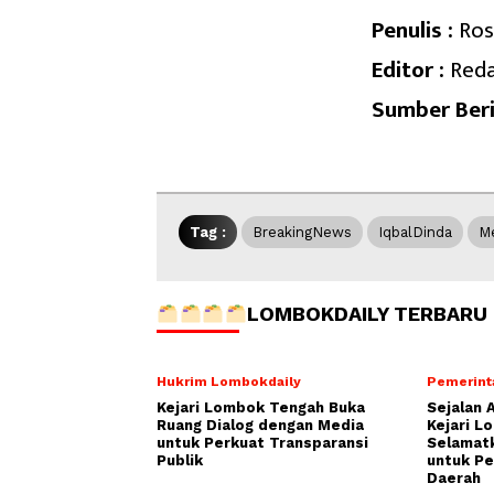
Penulis :
Ros
Editor :
Reda
Sumber Beri
Tag :
BreakingNews
IqbalDinda
M
LOMBOKDAILY TERBARU
Hukrim Lombokdaily
Pemerint
Kejari Lombok Tengah Buka
Sejalan 
Ruang Dialog dengan Media
Kejari L
untuk Perkuat Transparansi
Selamatk
Publik
untuk P
Daerah