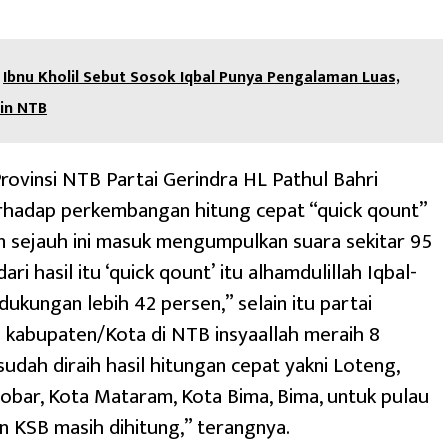
Ibnu Kholil Sebut Sosok Iqbal Punya Pengalaman Luas,
in NTB
ovinsi NTB Partai Gerindra HL Pathul Bahri
hadap perkembangan hitung cepat “quick qount”
n sejauh ini masuk mengumpulkan suara sekitar 95
ari hasil itu ‘quick qount’ itu alhamdulillah Iqbal-
dukungan lebih 42 persen,” selain itu partai
0 kabupaten/Kota di NTB insyaallah meraih 8
sudah diraih hasil hitungan cepat yakni Loteng,
Lobar, Kota Mataram, Kota Bima, Bima, untuk pulau
 KSB masih dihitung,” terangnya.