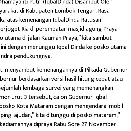
Dhamayanti Putri (IqbalDinda) Disambut Oleh
yarakat di Kabupaten Lombok Tengah. Rasa
ka atas kemenangan IqbalDinda Ratusan
erjoget Ria di perempatan masjid agung Praya
 utama di jalan Kauman Praya,” kita sambut
ini dengan menunggu Iqbal Dinda ke posko utama
 Indra pendukungnya.
tu menyambut kemenangannya di Pilkada Gubernur
bernur berdasarkan versi hasil hitung cepat atau
 sejumlah lembaga survei yang memenangkan
or urut 3 tersebut, calon Gubernur Iqbal
 posko Kota Mataram dengan mengendarai mobil
ingi ajudan,” kita ditunggu di posko mataram,”
dikediamannya dipraya Rabu Sore 27 November