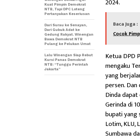
2024.
Kuat Pimpin Demokrat
NTB, Tapi DPC Loteng
Pertanyakan Keseriusan
Baca Juga :
Dari Surau ke Senayan,
Dari Gubuk Adat ke
Cocok Pimp
Gedung Rakyat. Winengan
Bawa Demokrat NTB
Pulang ke Pelukan Umat
Ketua DPD Pr
Lalu Winengan Siap Rebut
Kursi Panas Demokrat
mengaku Ter
NTB: “Tunggu Perintah
Jakarta”
yang berjala
persen. Dan d
Dinda dapat 
Gerinda di 1
bupati yang 
Lotim, KLU, 
Sumbawa dan