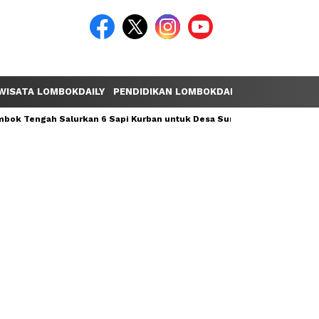
WISATA LOMBOKDAILY
PENDIDIKAN LOMBOKDAILY
POLEMIK LOM
ok Tengah Salurkan 6 Sapi Kurban untuk Desa Sumber Mata Air