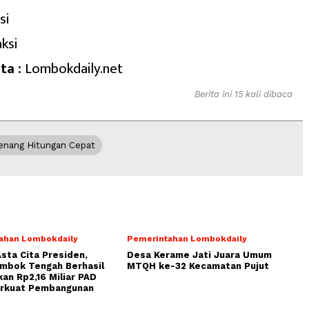
si
ksi
ta :
Lombokdaily.net
Berita ini 15 kali dibaca
enang Hitungan Cepat
ahan Lombokdaily
Pemerintahan Lombokdaily
Asta Cita Presiden,
Desa Kerame Jati Juara Umum
ombok Tengah Berhasil
MTQH ke-32 Kecamatan Pujut
an Rp2,16 Miliar PAD
erkuat Pembangunan