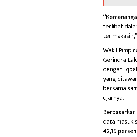
“Kemenangan
terlibat dal
terimakasih,”
Wakil Pimpi
Gerindra Lal
dengan Iqba
yang ditawar
bersama sam
ujarnya.
Berdasarkan 
data masuk s
42,15 persen.