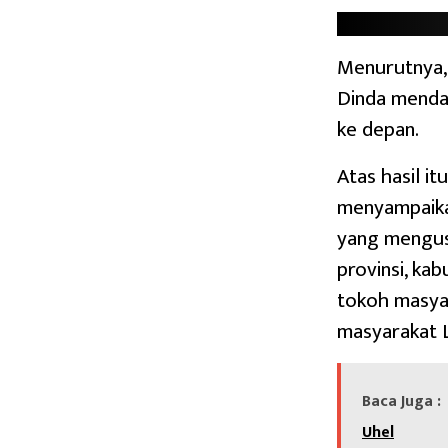
Menurutnya, 
Dinda menda
ke depan.
Atas hasil i
menyampaikan
yang mengus
provinsi, ka
tokoh masyar
masyarakat 
Baca Juga :
Uhel