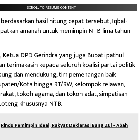
SCROLL TO RESUME CONTENT
berdasarkan hasil hitung cepat tersebut, Iqbal-
patkan amanah untuk memimpin NTB lima tahun
tu, Ketua DPD Gerindra yang juga Bupati pathul
 terimakasih kepada seluruh koalisi partai politik
ung dan mendukung, tim pemenangan baik
bupaten/Kota hingga RT/RW, kelompok relawan,
akat, tokoh agama, dan tokoh adat, simpatisan
Loteng khususnya NTB.
Rindu Pemimpin Ideal, Rakyat Deklarasi Bang Zul - Abah