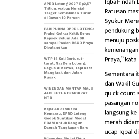
Iqbal-Indah 
APBD Loteng 2027 Rp2,57
Ratusan mas
Triliun, wabup Nursiah
Target Kemiskinan Turun
Syukur Mere
di Bawah 10 Persen
pendukung b
PARIPURNA DPRD LOTENG:
Fraksi Golkar Kritik Keras
menuju posko
Kepsek Belum Ada SK
sampai Pasien RSUD Praya
kemenangan 
Dipulangkan
Praya,” kata
WTP 14 Kali Berturut-
turut, NasDem Loteng:
Bagus di Kertas, Tapi Aset
Sementara i
Mangkrak dan Jalan
Rusak
dan Wakil Gu
WINENGAN MANTAP MAJU
quick count
JADI KETUA DEMOKRAT
NTB
pasangan nom
langsung ke
Kejar Air di Musim
Kemarau, DPRD Loteng
Godok Suntikan Modal
merah didamp
PDAM untuk Bangun
Daerah Tangkapan Baru
ucap Iqbal 
Winengan Dinilai Figur