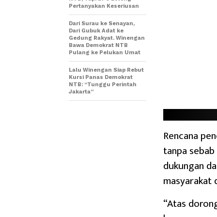
Pertanyakan Keseriusan
Dari Surau ke Senayan,
Dari Gubuk Adat ke
Gedung Rakyat. Winengan
Bawa Demokrat NTB
Pulang ke Pelukan Umat
Lalu Winengan Siap Rebut
Kursi Panas Demokrat
NTB: “Tunggu Perintah
Jakarta”
Rencana pen
tanpa sebab 
dukungan da
masyarakat 
“Atas doron