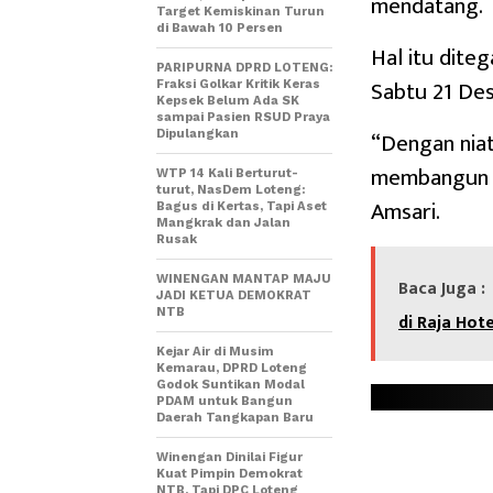
mendatang.
Target Kemiskinan Turun
di Bawah 10 Persen
Hal itu dit
PARIPURNA DPRD LOTENG:
Sabtu 21 De
Fraksi Golkar Kritik Keras
Kepsek Belum Ada SK
sampai Pasien RSUD Praya
“Dengan nia
Dipulangkan
membangun D
WTP 14 Kali Berturut-
turut, NasDem Loteng:
Amsari.
Bagus di Kertas, Tapi Aset
Mangkrak dan Jalan
Rusak
WINENGAN MANTAP MAJU
Baca Juga :
JADI KETUA DEMOKRAT
NTB
di Raja Hot
Kejar Air di Musim
Kemarau, DPRD Loteng
Godok Suntikan Modal
PDAM untuk Bangun
Daerah Tangkapan Baru
Winengan Dinilai Figur
Kuat Pimpin Demokrat
NTB, Tapi DPC Loteng