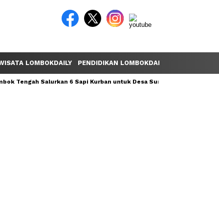
WISATA LOMBOKDAILY
PENDIDIKAN LOMBOKDAILY
POLEMIK LOM
ok Tengah Salurkan 6 Sapi Kurban untuk Desa Sumber Mata Air