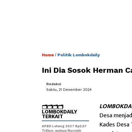
Home
Politik Lombokdaily
/
Ini Dia Sosok Herman C
Redaksi
Sabtu, 21 Desember 2024
LOMBOKDAI
🗂️🗂️🗂️🗂️
LOMBOKDAILY
Desa menjadi
TERKAIT
Kades Desa T
APBD Loteng 2027 Rp2,57
Triliun, wabup Nursiah