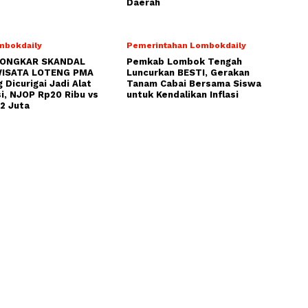
Daerah
mbokdaily
Pemerintahan Lombokdaily
BONGKAR SKANDAL
Pemkab Lombok Tengah
ISATA LOTENG PMA
Luncurkan BESTI, Gerakan
 Dicurigai Jadi Alat
Tanam Cabai Bersama Siswa
i, NJOP Rp20 Ribu vs
untuk Kendalikan Inflasi
2 Juta
NOMOR ID MEDIA DEWAN PERS : 30453
PT. Multimedia Praya Indonesia
Desa Batunyala Kecamatan Praya Tengah Lombok
Tengah NTB Indonesia
Phone: 087761402833
Email: redaksi@lombokdaily.net