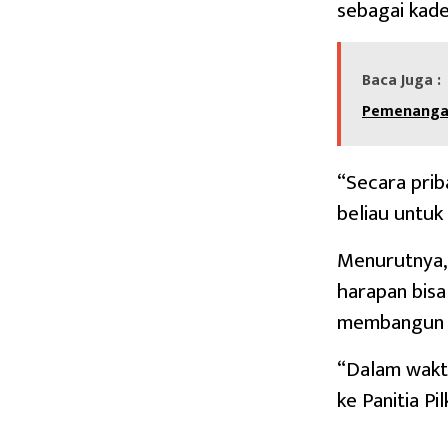
sebagai kade
Baca Juga :
Pemenangan
“Secara pri
beliau untuk
Menurutnya,
harapan bis
membangun De
“Dalam waktu
ke Panitia P