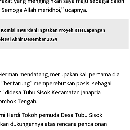
rakat yang menginginkan saya maju sebagai calon
 Semoga Allah meridhoi,” ucapnya.
Komisi II Murdani Ingatkan Proyek RTH Lapangan
elesai Akhir Desember 2024
Herman mendatang, merupakan kali pertama dia
k ”bertarung” memperebutkan posisi sebagai
 1didesa Tubu Sisok Kecamatan Janapria
ombok Tengah.
 Tomi Hardi Tokoh pemuda Desa Tubu Sisok
an dukungannya atas rencana pencalonan