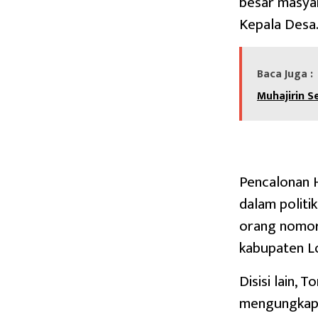
besar masya
Kepala Desa.
Baca Juga :
Muhajirin S
Pencalonan 
dalam politi
orang nomor
kabupaten L
Disisi lain,
mengungkapk