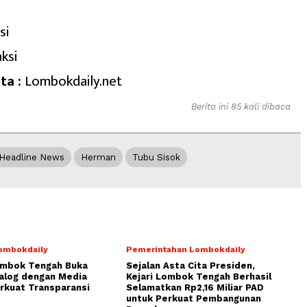
si
ksi
ta :
Lombokdaily.net
Berita ini 85 kali dibaca
Headline News
Herman
Tubu Sisok
ombokdaily
Pemerintahan Lombokdaily
ombok Tengah Buka
Sejalan Asta Cita Presiden,
alog dengan Media
Kejari Lombok Tengah Berhasil
rkuat Transparansi
Selamatkan Rp2,16 Miliar PAD
untuk Perkuat Pembangunan