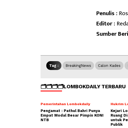
Penulis :
Ros
Editor :
Reda
Sumber Beri
Tag :
BreakingNews
Calon Kades
🗂️🗂️🗂️🗂️LOMBOKDAILY TERBARU
Pemerintahan Lombokdaily
Hukrim L
Pengamat : Pathul Bahri Punya
Kejari L
Empat Modal Besar Pimpin KONI
Ruang Di
NTB
untuk Pe
Publik