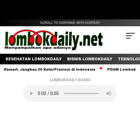
SCROLL TO CONTINUE WITH CONTENT
KESEHATAN LOMBOKDAILY
BISNIS LOMBOKDAILY
TEKNOLOG
t, Jangkau 39 Kota/Provinsi di Indonesia
PDAM Lombok Tengah Sal
LOMBOKDAILY RADIO