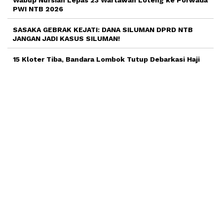
Wabup Nursiah Lepas 23 Wartawan Loteng ke Porwada
PWI NTB 2026
SASAKA GEBRAK KEJATI: DANA SILUMAN DPRD NTB
JANGAN JADI KASUS SILUMAN!
15 Kloter Tiba, Bandara Lombok Tutup Debarkasi Haji