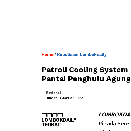
Home
Kepolisian Lombokdaily
/
Patroli Cooling System
Pantai Penghulu Agung
Redaksi
Jumat, 3 Januari 2025
LOMBOKDAI
🗂️🗂️🗂️🗂️
LOMBOKDAILY
Pilkada Sere
TERKAIT