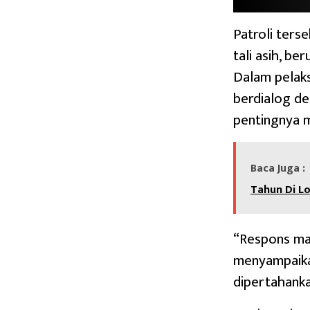
Patroli ters
tali asih, be
Dalam pelak
berdialog de
pentingnya 
Baca Juga :
Tahun Di L
“Respons mas
menyampaikan
dipertahanka