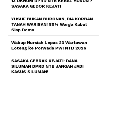
13 OKNUM DPRD NTB KEBAL HUKUM?
SASAKA GEDOR KEJATI
YUSUF BUKAN BURONAN, DIA KORBAN
TANAH WARISAN! 80% Warga Kabul
Siap Demo
Wabup Nursiah Lepas 23 Wartawan
Loteng ke Porwada PWI NTB 2026
SASAKA GEBRAK KEJATI: DANA
SILUMAN DPRD NTB JANGAN JADI
KASUS SILUMAN!