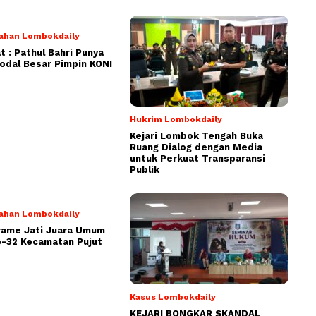
ahan Lombokdaily
 : Pathul Bahri Punya
dal Besar Pimpin KONI
Hukrim Lombokdaily
Kejari Lombok Tengah Buka
Ruang Dialog dengan Media
untuk Perkuat Transparansi
Publik
ahan Lombokdaily
rame Jati Juara Umum
-32 Kecamatan Pujut
Kasus Lombokdaily
KEJARI BONGKAR SKANDAL