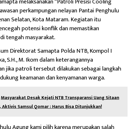
amapta melaksanakan “Patroli Presisi Cooling
 kawasan perkampungan nelayan Pantai Penghulu
an Selatan, Kota Mataram. Kegiatan itu
encegah potensi konflik dan memastikan
 di tengah masyarakat.
sum Direktorat Samapta Polda NTB, Kompol I
ka, S.H., M. Ikom dalam keterangannya
 jika patroli tersebut dilakukan sebagai langkah
ndukung keamanan dan kenyamanan warga.
Masyarakat Desak Kejati NTB Transparansi Uang Sitaan
ar, Aktivis Samsul Qomar : Harus Bisa Ditunjukkan!
hulu Agung kami pilih karena merupakan salah