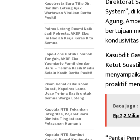
Direktorat S
Kapolresta Baru Titip Diri,
System”, di
Dandim Loteng Ajak
Wartawan Viralkan Berita
Positif
Agung, Ampen
bertujuan m
Polres Loteng Resmi Naik
Jadi Polresta, AKBP Eko:
kondusivitas
Ini Hadiah Kerja Keras Kita
Semua
Kasubdit Ga
Lope-Lope Untuk Lombok
Tengah, AKBP Eko
Ketut Suasti
Yusmiarto Pamit dengan
Haru – Terima Kasih Media
menyampaikan
Selalu Kasih Berita Positif
proaktif me
Pisah Kenal di Ballroom
Bupati, Kapolres Lama
Ucap Terima Kasih untuk
Semua Warga Loteng
Baca Juga :
Kapolda NTB Tekankan
Rp 2,2 Mili
Integritas, Pejabat Baru
Diminta Tingkatkan
Pelayanan Humanis
“Pantai Peng
Kapolda NTB Sambut
Kapolri, Kawal Kunjungan