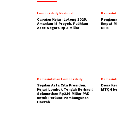
Lombokdaily Nasional
Pemerint
Capaian Kejari Loteng 2025:
Pengamat
Amankan 15 Proyek, Pulihkan
Empat Mo
Aset Negara Rp 3 Miliar
NTB
Pemerintahan Lombokdaily
Pemerint
Sejalan Asta Cita Presiden,
Desa Ke
Kejari Lombok Tengah Berhasil
MTQH ke
Selamatkan Rp2,16 Miliar PAD
untuk Perkuat Pembangunan
Daerah