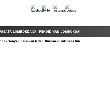
WISATA LOMBOKDAILY
PENDIDIKAN LOMBOKDAILY
POLEMIK LOM
ok Tengah Salurkan 6 Sapi Kurban untuk Desa Sumber Mata Air