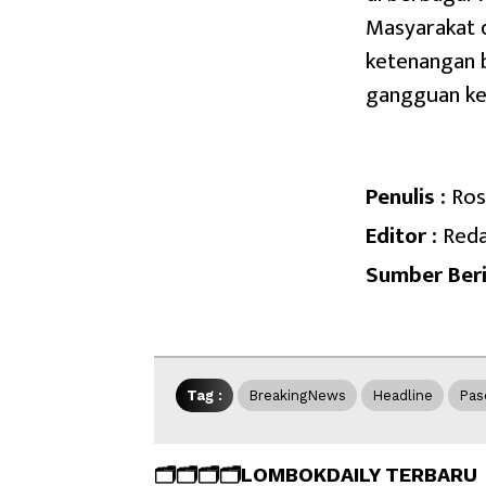
Masyarakat d
ketenangan 
gangguan kep
Penulis :
Ros
Editor :
Reda
Sumber Beri
Tag :
BreakingNews
Headline
Pas
🗂️🗂️🗂️🗂️LOMBOKDAILY TERBARU